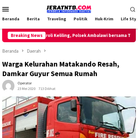
Loncat
Menu
ke
Mobile
konten
Beranda
Berita
Traveling
Politik
Huk-Krim
Life Styl
Lakukan Patroli Keliling, Polsek Ambalawi bersama TNI dan S
Breaking News
Beranda
Daerah
Warga Kelurahan Matakando Resah,
Damkar Guyur Semua Rumah
Operator
23 Mei 2020
713 Dilihat