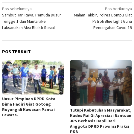
Navigasi
Pos sebelumnya
Pos berikutnya
Sambut Hari Raya, Pemuda Dusun
Malam Takbir, Polres Dompu Giat
pos
Tengge 1 dan Mantarake
Patroli Blue Light Guna
Laksanakan Aksi Bhakti Sosial
Pencegahan Covid-19
POS TERKAIT
Unsur Pimpinan DPRD Kota
Bima Hadiri Giat Gotong
Royong di Kawasan Pantai
Tutupi Kebutuhan Masyarakat,
Lawata.
Kades Rai Oi Apresiasi Bantuan
JPS Berbasis Dapil Dari
Anggota DPRD Provinsi Fraksi
PKB