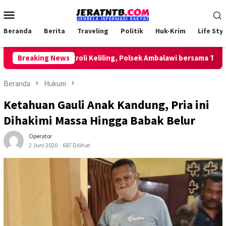
Loncat
Menu
ke
Mobile
konten
Beranda
Berita
Traveling
Politik
Huk-Krim
Life Styl
Lakukan Patroli Keliling, Polsek Ambalawi bersama TNI dan Sat
Breaking News
Beranda
Hukum
Ketahuan Gauli Anak Kandung, Pria ini
Dihakimi Massa Hingga Babak Belur
Operator
2 Juni 2020
687 Dilihat