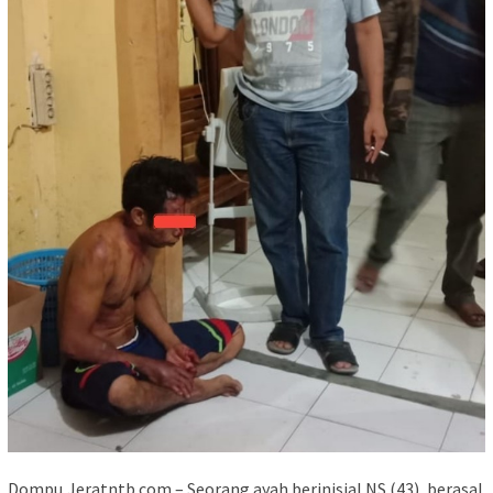
Dompu,Jeratntb.com – Seorang ayah berinisial NS (43), berasal