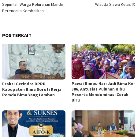
pos
Sejumlah Warga Kelurahan Mande
Wisuda Siswa Kelas IX
Berencana Kembalikan
POS TERKAIT
Pawai Rimpu Hari Jadi Bima Ke-
Fraksi Gerindra DPRD
386, Antusias Puluhan Ribu
Kabupaten Bima Soroti Kerja
Peserta Mendominasi Corak
Pemda Bima Yang Lamban
Biru