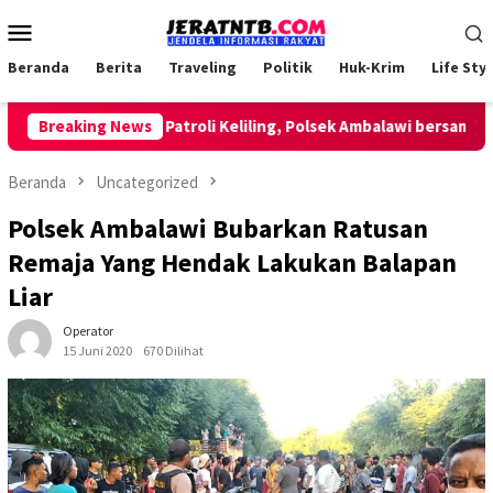
Loncat
Menu
ke
Mobile
konten
Beranda
Berita
Traveling
Politik
Huk-Krim
Life Styl
Breaking News
Lakukan Patroli Keliling, Polsek Ambalawi bersama TNI
Beranda
Uncategorized
Polsek Ambalawi Bubarkan Ratusan
Remaja Yang Hendak Lakukan Balapan
Liar
Operator
15 Juni 2020
670 Dilihat