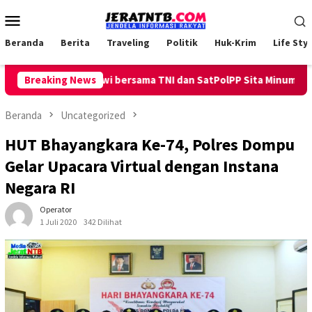
Loncat
Menu
ke
Mobile
konten
Beranda
Berita
Traveling
Politik
Huk-Krim
Life Styl
g, Polsek Ambalawi bersama TNI dan SatPolPP Sita Minuman Keras
Breaking News
Beranda
Uncategorized
HUT Bhayangkara Ke-74, Polres Dompu
Gelar Upacara Virtual dengan Instana
Negara RI
Operator
1 Juli 2020
342 Dilihat