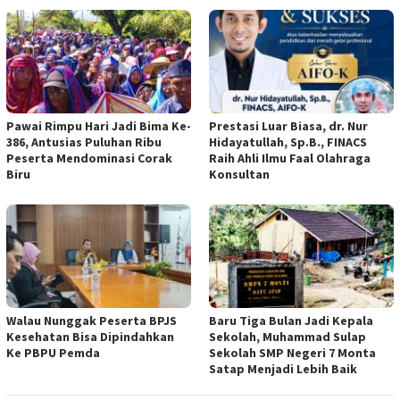
Pawai Rimpu Hari Jadi Bima Ke-
Prestasi Luar Biasa, dr. Nur
386, Antusias Puluhan Ribu
Hidayatullah, Sp.B., FINACS
Peserta Mendominasi Corak
Raih Ahli Ilmu Faal Olahraga
Biru
Konsultan
Walau Nunggak Peserta BPJS
Baru Tiga Bulan Jadi Kepala
Kesehatan Bisa Dipindahkan
Sekolah, Muhammad Sulap
Ke PBPU Pemda
Sekolah SMP Negeri 7 Monta
Satap Menjadi Lebih Baik