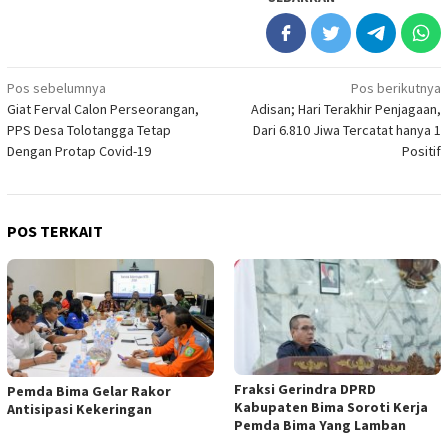
Navigasi
Pos sebelumnya
Pos berikutnya
Giat Ferval Calon Perseorangan,
Adisan; Hari Terakhir Penjagaan,
pos
PPS Desa Tolotangga Tetap
Dari 6.810 Jiwa Tercatat hanya 1
Dengan Protap Covid-19
Positif
POS TERKAIT
Fraksi Gerindra DPRD
Pemda Bima Gelar Rakor
Kabupaten Bima Soroti Kerja
Antisipasi Kekeringan
Pemda Bima Yang Lamban