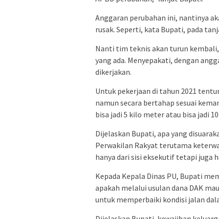
Anggaran perubahan ini, nantinya aka
rusak. Seperti, kata Bupati, pada ta
Nanti tim teknis akan turun kembal
yang ada. Menyepakati, dengan anggar
dikerjakan.
Untuk pekerjaan di tahun 2021 tentun
namun secara bertahap sesuai kemam
bisa jadi 5 kilo meter atau bisa jadi 1
Dijelaskan Bupati, apa yang disuarak
Perwakilan Rakyat terutama keterwak
hanya dari sisi eksekutif tetapi juga h
Kepada Kepala Dinas PU, Bupati mem
apakah melalui usulan dana DAK maup
untuk memperbaiki kondisi jalan dala
Dijelaskan Bupati, kewajiban kelua