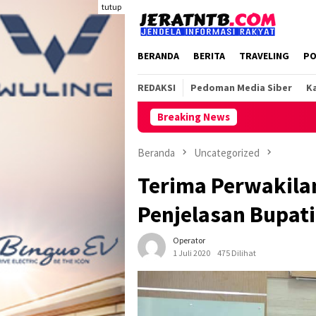
Loncat
tutup
ke
konten
BERANDA
BERITA
TRAVELING
PO
REDAKSI
Pedoman Media Siber
Ka
Breaking News
Beranda
Uncategorized
Terima Perwakila
Penjelasan Bupat
Operator
1 Juli 2020
475 Dilihat