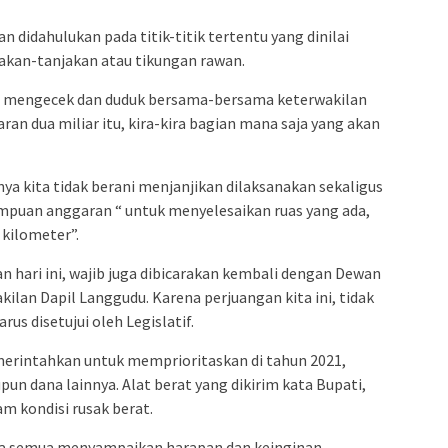
n didahulukan pada titik-titik tertentu yang dinilai
njakan-tanjakan atau tikungan rawan.
i, mengecek dan duduk bersama-bersama keterwakilan
an dua miliar itu, kira-kira bagian mana saja yang akan
ya kita tidak berani menjanjikan dilaksanakan sekaligus
puan anggaran “ untuk menyelesaikan ruas yang ada,
0 kilometer”.
an hari ini, wajib juga dibicarakan kembali dengan Dewan
ilan Dapil Langgudu. Karena perjuangan kita ini, tidak
arus disetujui oleh Legislatif.
erintahkan untuk memprioritaskan di tahun 2021,
un dana lainnya. Alat berat yang dikirim kata Bupati,
m kondisi rusak berat.
rga semua menyampaikan harapan dan keinginan