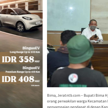
Bima, Jeratntb.com – Bupati Bima Hj
orang perwakilan warga Kecamatan L
penyampaian pendapat di depan Kan