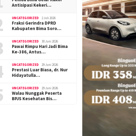
1
Antisipasi Kekeri…
2
UNCATEGORIZED
2 Juli 2026
Fraksi Gerindra DPRD
Kabupaten Bima Soro…
3
UNCATEGORIZED
30 Juni 2026
Pawai Rimpu Hari Jadi Bima
Ke-386, Antus…
4
UNCATEGORIZED
29 Juni 2026
Prestasi Luar Biasa, dr. Nur
Hidayatulla…
5
UNCATEGORIZED
29 Juni 2026
Walau Nunggak Peserta
BPJS Kesehatan Bis…