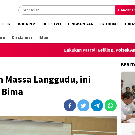
Pencaria
LITIK
HUK-KRIM
LIFE STYLE
LINGKUNGAN
EKONOMI
BUDA
rir
Disclaimer
Iklan
Lakukan Patroli Keliling, Polsek Ambalawi be
BERIT
n Massa Langgudu, ini
i Bima