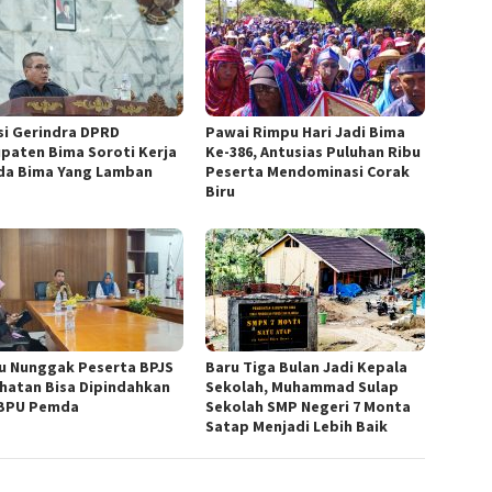
si Gerindra DPRD
Pawai Rimpu Hari Jadi Bima
paten Bima Soroti Kerja
Ke-386, Antusias Puluhan Ribu
a Bima Yang Lamban
Peserta Mendominasi Corak
Biru
u Nunggak Peserta BPJS
Baru Tiga Bulan Jadi Kepala
hatan Bisa Dipindahkan
Sekolah, Muhammad Sulap
BPU Pemda
Sekolah SMP Negeri 7 Monta
Satap Menjadi Lebih Baik