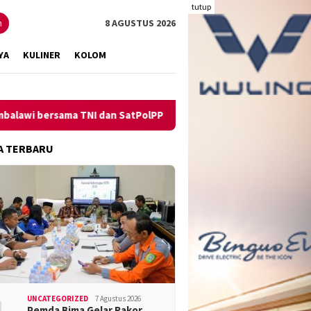
tutup
n
8 AGUSTUS 2026
YA
KULINER
KOLOM
rsama TNI dan SatPolPP Sita Minuman Keras
Pengungkapan 
A TERBARU
UNCATEGORIZED
7 Agustus 2026
Pemda Bima Gelar Rakor