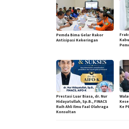
Frak
Pemda Bima Gelar Rakor
Kabu
Antisipasi Kekeringan
Pemd
Prestasi Luar Biasa, dr. Nur
Wala
Hidayatullah, Sp.B., FINACS
Kese
Raih Ahli Ilmu Faal Olahraga
Ke P
Konsultan