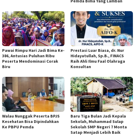
Pemda Bima Yang Lamban
Pawai Rimpu Hari Jadi Bima Ke-
Prestasi Luar Biasa, dr. Nur
386, Antusias Puluhan Ribu
Hidayatullah, Sp.B., FINACS
Peserta Mendominasi Corak
Raih Ahli Ilmu Faal Olahraga
Biru
Konsultan
Walau Nunggak Peserta BPJS
Baru Tiga Bulan Jadi Kepala
Kesehatan Bisa Dipindahkan
Sekolah, Muhammad Sulap
Ke PBPU Pemda
Sekolah SMP Negeri 7 Monta
Satap Menjadi Lebih Baik