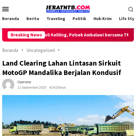
Loncat
Menu
ke
Mobile
konten
Beranda
Berita
Traveling
Politik
Huk-Krim
Life Styl
Lakukan Patroli Keliling, Polsek Ambalawi bersama TNI dan Sa
Breaking News
Beranda
Uncategorized
Land Clearing Lahan Lintasan Sirkuit
MotoGP Mandalika Berjalan Kondusif
Operator
11 September 2020
414 Dilihat