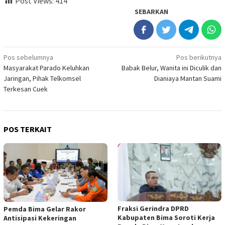
Post Views:
414
SEBARKAN
Navigasi
Pos sebelumnya
Pos berikutnya
Masyarakat Parado Keluhkan
Babak Belur, Wanita ini Diculik dan
pos
Jaringan, Pihak Telkomsel
Dianiaya Mantan Suami
Terkesan Cuek
POS TERKAIT
Fraksi Gerindra DPRD
Pemda Bima Gelar Rakor
Kabupaten Bima Soroti Kerja
Antisipasi Kekeringan