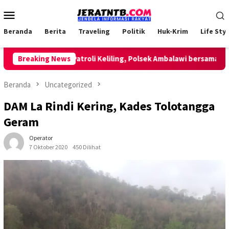
Loncat
Menu
ke
Mobile
konten
Beranda
Berita
Traveling
Politik
Huk-Krim
Life Styl
Lakukan Patroli Keliling, Polsek Ambalawi bersama TNI dan 
Breaking News
Beranda
Uncategorized
DAM La Rindi Kering, Kades Tolotangga
Geram
Operator
7 Oktober 2020
450 Dilihat