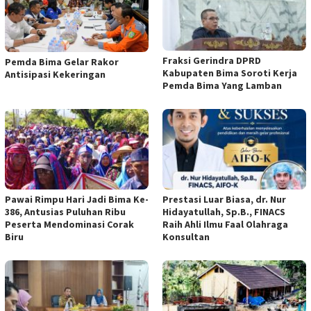
Fraksi Gerindra DPRD
Pemda Bima Gelar Rakor
Kabupaten Bima Soroti Kerja
Antisipasi Kekeringan
Pemda Bima Yang Lamban
Pawai Rimpu Hari Jadi Bima Ke-
Prestasi Luar Biasa, dr. Nur
386, Antusias Puluhan Ribu
Hidayatullah, Sp.B., FINACS
Peserta Mendominasi Corak
Raih Ahli Ilmu Faal Olahraga
Biru
Konsultan