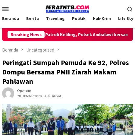
Loncat
Menu
ke
Mobile
konten
Beranda
Berita
Traveling
Politik
Huk-Krim
Life Styl
Breaking News
Lakukan Patroli Keliling, Polsek Ambalawi bersama TNI d
Beranda
Uncategorized
Peringati Sumpah Pemuda Ke 92, Polres
Dompu Bersama PMII Ziarah Makam
Pahlawan
Operator
28 Oktober 2020
488 Dilihat