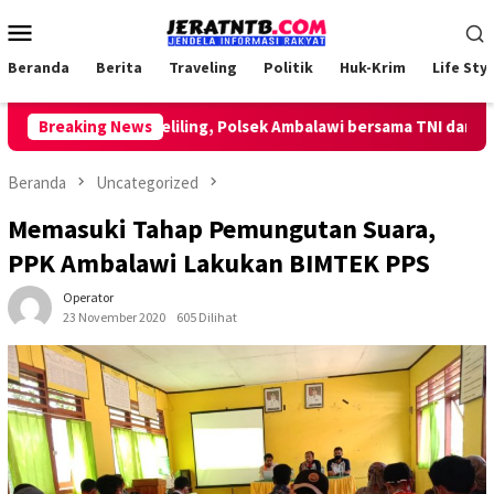
Loncat
Menu
ke
Mobile
konten
Beranda
Berita
Traveling
Politik
Huk-Krim
Life Styl
akukan Patroli Keliling, Polsek Ambalawi bersama TNI dan SatPol
Breaking News
Beranda
Uncategorized
Memasuki Tahap Pemungutan Suara,
PPK Ambalawi Lakukan BIMTEK PPS
Operator
23 November 2020
605 Dilihat