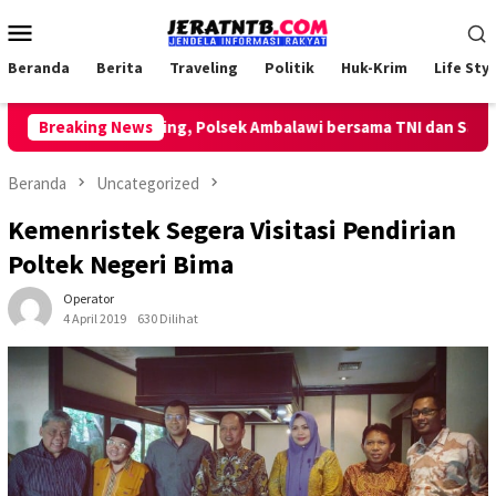
Loncat
Menu
ke
Mobile
konten
Beranda
Berita
Traveling
Politik
Huk-Krim
Life Styl
kan Patroli Keliling, Polsek Ambalawi bersama TNI dan SatPolPP
Breaking News
Beranda
Uncategorized
Kemenristek Segera Visitasi Pendirian
Poltek Negeri Bima
Operator
4 April 2019
630 Dilihat