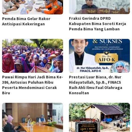
Fraksi Gerindra DPRD
Pemda Bima Gelar Rakor
Kabupaten Bima Soroti Kerja
Antisipasi Kekeringan
Pemda Bima Yang Lamban
Pawai Rimpu Hari Jadi Bima Ke-
Prestasi Luar Biasa, dr. Nur
386, Antusias Puluhan Ribu
Hidayatullah, Sp.B., FINACS
Peserta Mendominasi Corak
Raih Ahli Ilmu Faal Olahraga
Biru
Konsultan