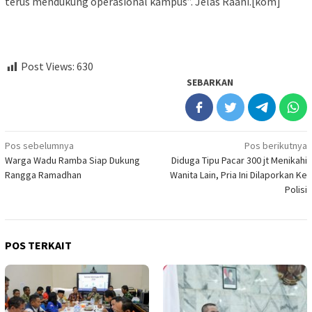
terus mendukung operasional kampus”. Jelas Raani.[kom]
Post Views:
630
SEBARKAN
Navigasi
Pos sebelumnya
Pos berikutnya
Warga Wadu Ramba Siap Dukung
Diduga Tipu Pacar 300 jt Menikahi
pos
Rangga Ramadhan
Wanita Lain, Pria Ini Dilaporkan Ke
Polisi
POS TERKAIT