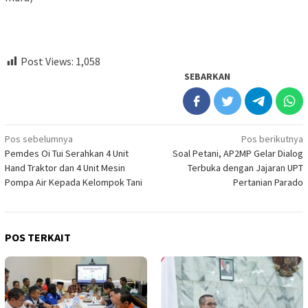
Post Views:
1,058
SEBARKAN
Navigasi
Pos sebelumnya
Pos berikutnya
Pemdes Oi Tui Serahkan 4 Unit
Soal Petani, AP2MP Gelar Dialog
pos
Hand Traktor dan 4 Unit Mesin
Terbuka dengan Jajaran UPT
Pompa Air Kepada Kelompok Tani
Pertanian Parado
POS TERKAIT