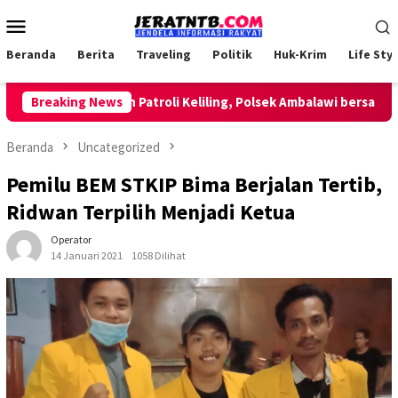
Loncat
Menu
ke
Mobile
konten
Beranda
Berita
Traveling
Politik
Huk-Krim
Life Styl
Breaking News
Lakukan Patroli Keliling, Polsek Ambalawi bersama TNI 
Beranda
Uncategorized
Pemilu BEM STKIP Bima Berjalan Tertib,
Ridwan Terpilih Menjadi Ketua
Operator
14 Januari 2021
1058 Dilihat