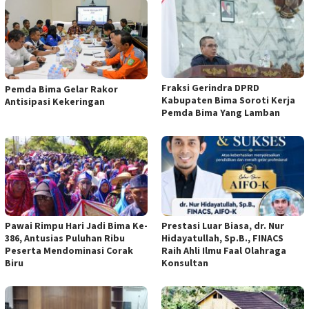
Fraksi Gerindra DPRD
Pemda Bima Gelar Rakor
Kabupaten Bima Soroti Kerja
Antisipasi Kekeringan
Pemda Bima Yang Lamban
Pawai Rimpu Hari Jadi Bima Ke-
Prestasi Luar Biasa, dr. Nur
386, Antusias Puluhan Ribu
Hidayatullah, Sp.B., FINACS
Peserta Mendominasi Corak
Raih Ahli Ilmu Faal Olahraga
Biru
Konsultan