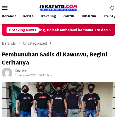
Loncat
Menu
ke
Mobile
konten
Beranda
Berita
Traveling
Politik
Huk-Krim
Life Styl
kan Patroli Keliling, Polsek Ambalawi bersama TNI dan SatPolPP
Breaking News
Beranda
Uncategorized
Pembunuhan Sadis di Kawuwu, Begini
Ceritanya
Operator
16 Februari 2021
543 Dilihat