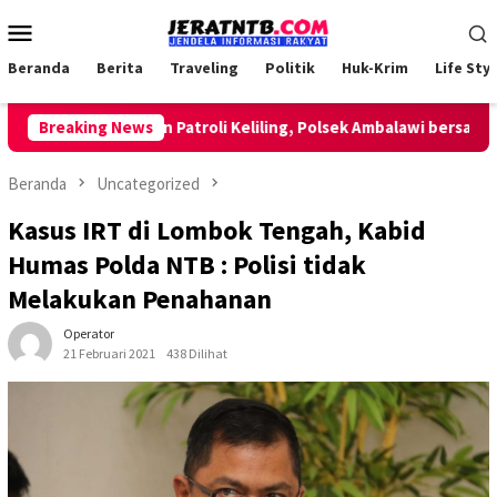
Loncat
Menu
ke
Mobile
konten
Beranda
Berita
Traveling
Politik
Huk-Krim
Life Styl
Breaking News
Lakukan Patroli Keliling, Polsek Ambalawi bersama TNI 
Beranda
Uncategorized
Kasus IRT di Lombok Tengah, Kabid
Humas Polda NTB : Polisi tidak
Melakukan Penahanan
Operator
21 Februari 2021
438 Dilihat