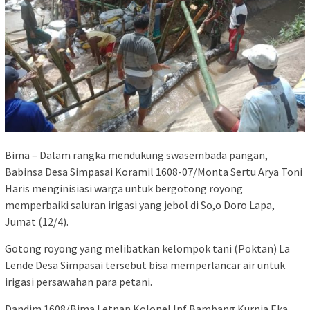
Bima – Dalam rangka mendukung swasembada pangan,
Babinsa Desa Simpasai Koramil 1608-07/Monta Sertu Arya Toni
Haris menginisiasi warga untuk bergotong royong
memperbaiki saluran irigasi yang jebol di So,o Doro Lapa,
Jumat (12/4).
Gotong royong yang melibatkan kelompok tani (Poktan) La
Lende Desa Simpasai tersebut bisa memperlancar air untuk
irigasi persawahan para petani.
Dandim 1608/Bima Letnan Kolonel Inf Bambang Kurnia Eka