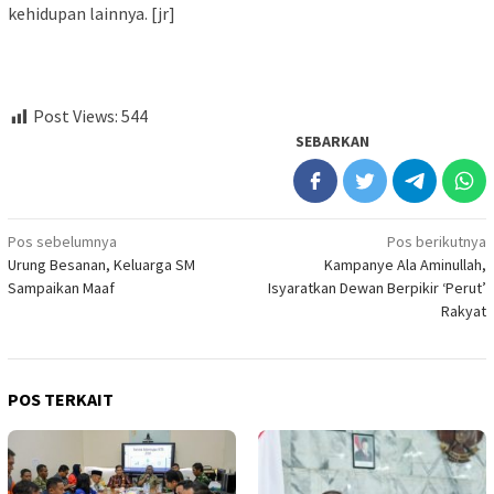
kehidupan lainnya. [jr]
Post Views:
544
SEBARKAN
Navigasi
Pos sebelumnya
Pos berikutnya
Urung Besanan, Keluarga SM
Kampanye Ala Aminullah,
pos
Sampaikan Maaf
Isyaratkan Dewan Berpikir ‘Perut’
Rakyat
POS TERKAIT