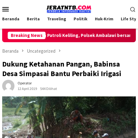
Loncat
Menu
ke
Mobile
konten
Beranda
Berita
Traveling
Politik
Huk-Krim
Life Styl
Breaking News
Lakukan Patroli Keliling, Polsek Ambalawi bersama TNI d
Beranda
Uncategorized
Dukung Ketahanan Pangan, Babinsa
Desa Simpasai Bantu Perbaiki Irigasi
Operator
12 April 2019
544 Dilihat