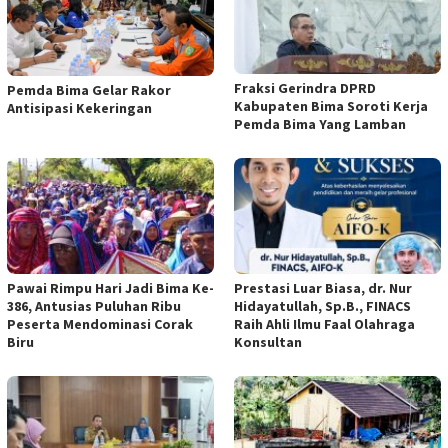
Fraksi Gerindra DPRD
Pemda Bima Gelar Rakor
Kabupaten Bima Soroti Kerja
Antisipasi Kekeringan
Pemda Bima Yang Lamban
Pawai Rimpu Hari Jadi Bima Ke-
Prestasi Luar Biasa, dr. Nur
386, Antusias Puluhan Ribu
Hidayatullah, Sp.B., FINACS
Peserta Mendominasi Corak
Raih Ahli Ilmu Faal Olahraga
Biru
Konsultan