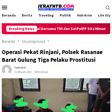
Loncat
Menu
ke
Mobile
konten
Beranda
Berita
Traveling
Politik
Huk-Krim
Life Styl
g, Polsek Ambalawi bersama TNI dan SatPolPP Sita Minuman Keras
Breaking News
Beranda
Uncategorized
Operasi Pekat Rinjani, Polsek Rasanae
Barat Gulung Tiga Pelaku Prostitusi
Operator
31 Maret 2021
385 Dilihat