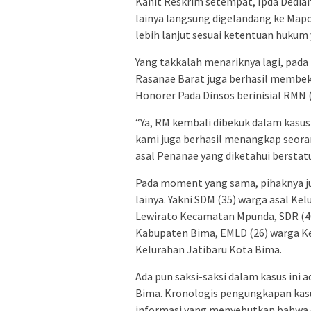
Kanit Reskrim setempat, Ipda Dedia
lainya langsung digelandang ke Map
lebih lanjut sesuai ketentuan hukum 
Yang takkalah menariknya lagi, pada
Rasanae Barat juga berhasil membek
Honorer Pada Dinsos berinisial RMN 
“Ya, RM kembali dibekuk dalam kasus 
kami juga berhasil menangkap seor
asal Penanae yang diketahui berstat
Pada moment yang sama, pihaknya ju
lainya. Yakni SDM (35) warga asal Ke
Lewirato Kecamatan Mpunda, SDR (4
Kabupaten Bima, EMLD (26) warga K
Kelurahan Jatibaru Kota Bima.
Ada pun saksi-saksi dalam kasus ini 
Bima. Kronologis pengungkapan kasusi
informasi yang menyebutkan bahwa d