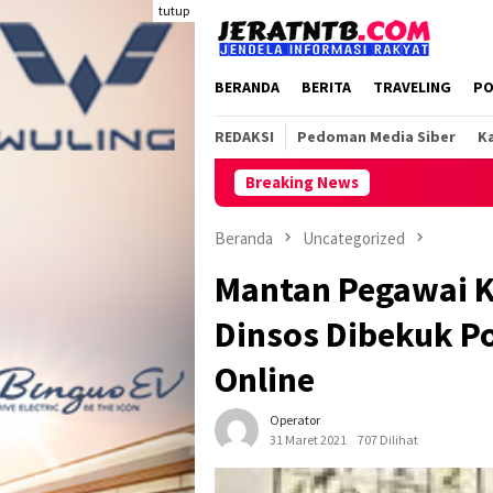
Loncat
tutup
ke
konten
BERANDA
BERITA
TRAVELING
PO
REDAKSI
Pedoman Media Siber
Ka
Breaking News
Beranda
Uncategorized
Mantan Pegawai K
Dinsos Dibekuk Po
Online
Operator
31 Maret 2021
707 Dilihat