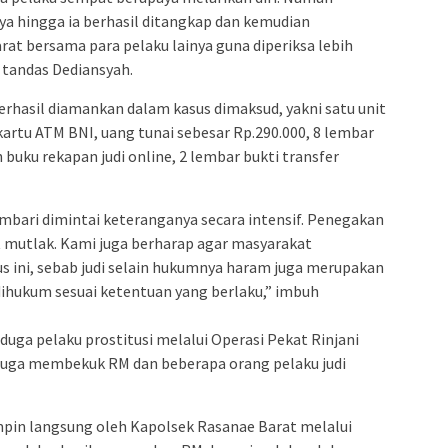
a hingga ia berhasil ditangkap dan kemudian
at bersama para pelaku lainya guna diperiksa lebih
” tandas Dediansyah.
rhasil diamankan dalam kasus dimaksud, yakni satu unit
artu ATM BNI, uang tunai sebesar Rp.290.000, 8 lembar
h buku rekapan judi online, 2 lembar bukti transfer
bari dimintai keteranganya secara intensif. Penegakan
t mutlak. Kami juga berharap agar masyarakat
s ini, sebab judi selain hukumnya haram juga merupakan
dihukum sesuai ketentuan yang berlaku,” imbuh
ga pelaku prostitusi melalui Operasi Pekat Rinjani
 juga membekuk RM dan beberapa orang pelaku judi
impin langsung oleh Kapolsek Rasanae Barat melalui