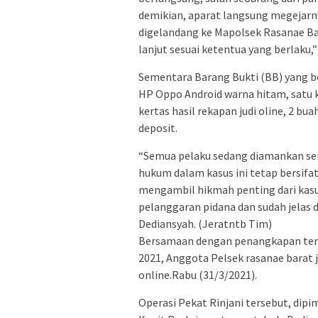
demikian, aparat langsung megejarny
digelandang ke Mapolsek Rasanae Bar
lanjut sesuai ketentua yang berlaku,
Sementara Barang Bukti (BB) yang be
HP Oppo Android warna hitam, satu k
kertas hasil rekapan judi oline, 2 bua
deposit.
“Semua pelaku sedang diamankan sem
hukum dalam kasus ini tetap bersifa
mengambil hikmah penting dari kasu
pelanggaran pidana dan sudah jelas 
Dediansyah. (Jeratntb Tim)
Bersamaan dengan penangkapan terdu
2021, Anggota Pelsek rasanae barat
online.Rabu (31/3/2021).
Operasi Pekat Rinjani tersebut, dip