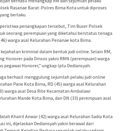
nsyah berhasil menangkap RM dan sejumlah pelaku
olsek Rasanae Barat-Polres Bima Kota untuk diproses
yang berlaku.
 peristiwa penangkapan tersebut, Tim Buser Polsek
uk seorang perempuan yang diketahui berstatus tenaga
(46) warga asal Kelurahan Penanae kota Bima.
kejahatan kriminal dalam bentuk judi online. Selain RM,
ang Honorer pada Dinsos yakni RMN (perempuan) warga
us pegawai Honorer,” ungkap Iptu Dediansyah.
ga berhasil menggulung sejumlah pelaku judi online
lurahan Pane Kota Bima, RD (45) warga asal Kelurahan
0) warga asal Desa Rite Kecamatan Ambalawi
elurahan Mande Kota Bima, dan DN (33) perempuan asal
adalah Khairil Anwar (42) warga asal Kelurahan Sadia Kota
 ini, dijelaskan Dediansyah yakni berawal dari
i Tempat Kejadian Perkara sejumlah pelaku sedang