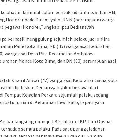
(46) warga asal Kelurahan Penanae kota Bima.
kejahatan kriminal dalam bentuk judi online. Selain RM,
ang Honorer pada Dinsos yakni RMN (perempuan) warga
us pegawai Honorer,” ungkap Iptu Dediansyah.
ga berhasil menggulung sejumlah pelaku judi online
lurahan Pane Kota Bima, RD (45) warga asal Kelurahan
0) warga asal Desa Rite Kecamatan Ambalawi
elurahan Mande Kota Bima, dan DN (33) perempuan asal
adalah Khairil Anwar (42) warga asal Kelurahan Sadia Kota
 ini, dijelaskan Dediansyah yakni berawal dari
i Tempat Kejadian Perkara sejumlah pelaku sedang
lah satu rumah di Kelurahan Lewi Rato, tepatnya di
Rasbar langsung menuju TKP. Tiba di TKP, Tim Opsnal
terhadap semua pelaku. Pada saat penggeledahan
ra pelaku sempat berupaya melarikan diri. Namun