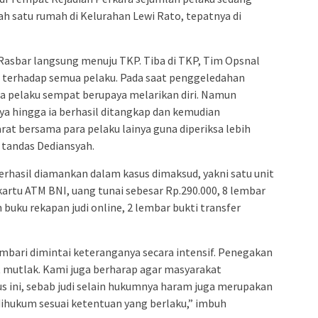
lah satu rumah di Kelurahan Lewi Rato, tepatnya di
Rasbar langsung menuju TKP. Tiba di TKP, Tim Opsnal
terhadap semua pelaku. Pada saat penggeledahan
ra pelaku sempat berupaya melarikan diri. Namun
a hingga ia berhasil ditangkap dan kemudian
at bersama para pelaku lainya guna diperiksa lebih
” tandas Dediansyah.
rhasil diamankan dalam kasus dimaksud, yakni satu unit
artu ATM BNI, uang tunai sebesar Rp.290.000, 8 lembar
h buku rekapan judi online, 2 lembar bukti transfer
bari dimintai keteranganya secara intensif. Penegakan
t mutlak. Kami juga berharap agar masyarakat
s ini, sebab judi selain hukumnya haram juga merupakan
dihukum sesuai ketentuan yang berlaku,” imbuh