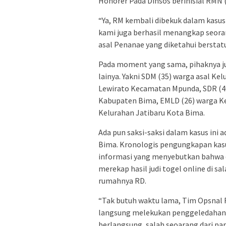
Honorer Pada Dinsos berinisial RMN 
“Ya, RM kembali dibekuk dalam kasus 
kami juga berhasil menangkap seor
asal Penanae yang diketahui berstat
Pada moment yang sama, pihaknya ju
lainya. Yakni SDM (35) warga asal Ke
Lewirato Kecamatan Mpunda, SDR (4
Kabupaten Bima, EMLD (26) warga K
Kelurahan Jatibaru Kota Bima.
Ada pun saksi-saksi dalam kasus ini 
Bima. Kronologis pengungkapan kasusi
informasi yang menyebutkan bahwa d
merekap hasil judi togel online di sa
rumahnya RD.
“Tak butuh waktu lama, Tim Opsnal 
langsung melekukan penggeledahan 
berlangsung, salah seoarang dari pa