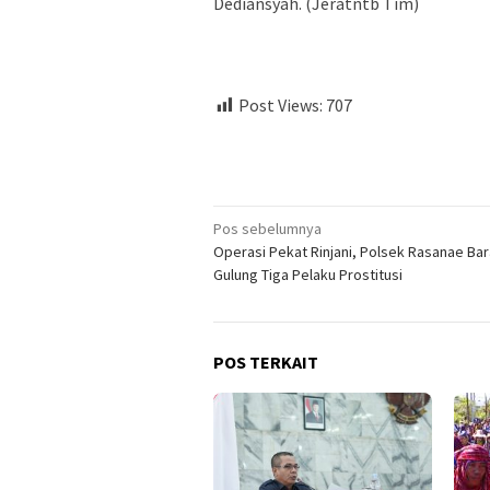
Dediansyah. (Jeratntb Tim)
Post Views:
707
Navigasi
Pos sebelumnya
Operasi Pekat Rinjani, Polsek Rasanae Bar
pos
Gulung Tiga Pelaku Prostitusi
POS TERKAIT