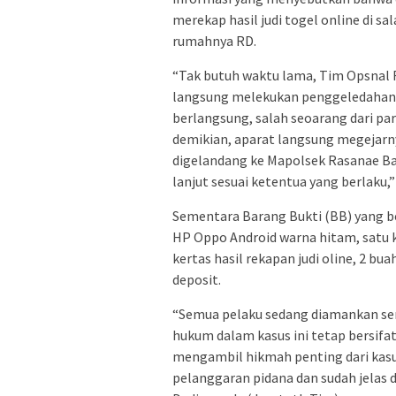
merekap hasil judi togel online di sa
rumahnya RD.
“Tak butuh waktu lama, Tim Opsnal 
langsung melekukan penggeledahan 
berlangsung, salah seoarang dari pa
demikian, aparat langsung megejarny
digelandang ke Mapolsek Rasanae Bar
lanjut sesuai ketentua yang berlaku,
Sementara Barang Bukti (BB) yang be
HP Oppo Android warna hitam, satu k
kertas hasil rekapan judi oline, 2 bua
deposit.
“Semua pelaku sedang diamankan sem
hukum dalam kasus ini tetap bersifa
mengambil hikmah penting dari kasu
pelanggaran pidana dan sudah jelas 