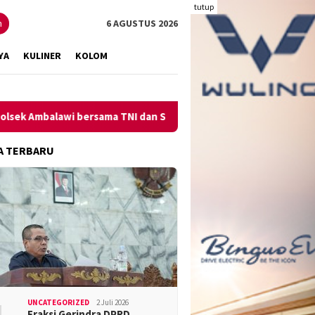
tutup
n
6 AGUSTUS 2026
YA
KULINER
KOLOM
 bersama TNI dan SatPolPP Sita Minuman Keras
Pengungkap
A TERBARU
UNCATEGORIZED
2 Juli 2026
Fraksi Gerindra DPRD