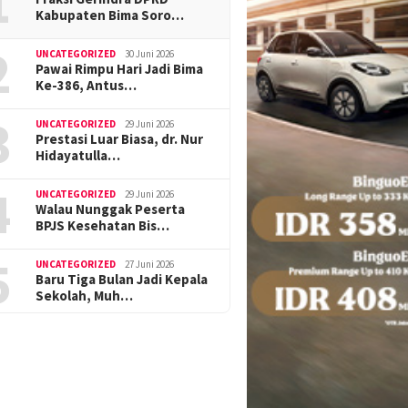
1
Kabupaten Bima Soro…
2
UNCATEGORIZED
30 Juni 2026
Pawai Rimpu Hari Jadi Bima
Ke-386, Antus…
3
UNCATEGORIZED
29 Juni 2026
Prestasi Luar Biasa, dr. Nur
Hidayatulla…
4
UNCATEGORIZED
29 Juni 2026
Walau Nunggak Peserta
BPJS Kesehatan Bis…
5
UNCATEGORIZED
27 Juni 2026
Baru Tiga Bulan Jadi Kepala
Sekolah, Muh…