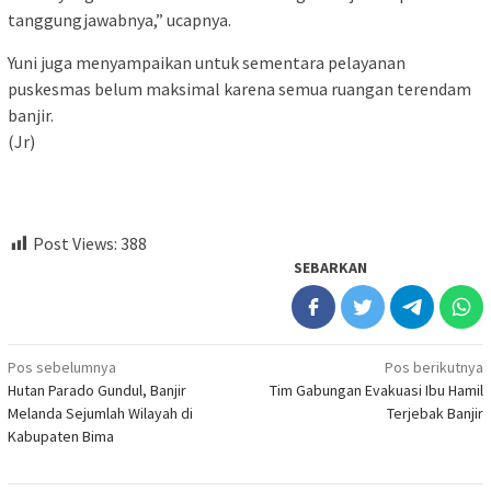
tanggungjawabnya,” ucapnya.
Yuni juga menyampaikan untuk sementara pelayanan
puskesmas belum maksimal karena semua ruangan terendam
banjir.
(Jr)
Post Views:
388
SEBARKAN
Navigasi
Pos sebelumnya
Pos berikutnya
Hutan Parado Gundul, Banjir
Tim Gabungan Evakuasi Ibu Hamil
pos
Melanda Sejumlah Wilayah di
Terjebak Banjir
Kabupaten Bima