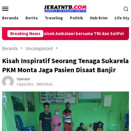
Loncat
Menu
ke
Mobile
konten
Beranda
Berita
Traveling
Politik
Huk-Krim
Life Styl
atroli Keliling, Polsek Ambalawi bersama TNI dan SatPolPP Sita 
Breaking News
Beranda
Uncategorized
Kisah Inspiratif Seorang Tenaga Sukarela
PKM Monta Jaga Pasien Disaat Banjir
Operator
3 April 2021
388 Dilihat