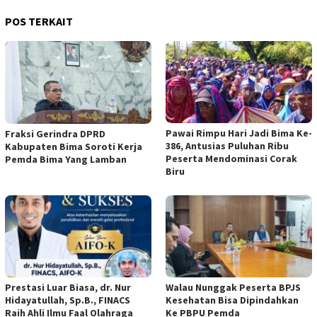
POS TERKAIT
Pawai Rimpu Hari Jadi Bima Ke-
Fraksi Gerindra DPRD
386, Antusias Puluhan Ribu
Kabupaten Bima Soroti Kerja
Peserta Mendominasi Corak
Pemda Bima Yang Lamban
Biru
Prestasi Luar Biasa, dr. Nur
Walau Nunggak Peserta BPJS
Hidayatullah, Sp.B., FINACS
Kesehatan Bisa Dipindahkan
Raih Ahli Ilmu Faal Olahraga
Ke PBPU Pemda