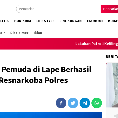
Pencaria
LITIK
HUK-KRIM
LIFE STYLE
LINGKUNGAN
EKONOMI
BUDA
rir
Disclaimer
Iklan
Lakukan Patroli Keliling, Polsek Ambal
BERIT
 Pemuda di Lape Berhasil
 Resnarkoba Polres