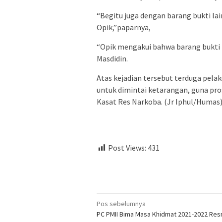
“Begitu juga dengan barang bukti la
Opik,”paparnya,
“Opik mengakui bahwa barang bukti te
Masdidin.
Atas kejadian tersebut terduga pela
untuk dimintai ketarangan, guna pros
Kasat Res Narkoba. (Jr Iphul/Humas
Post Views:
431
Navigasi
Pos sebelumnya
PC PMII Bima Masa Khidmat 2021-2022 Res
pos