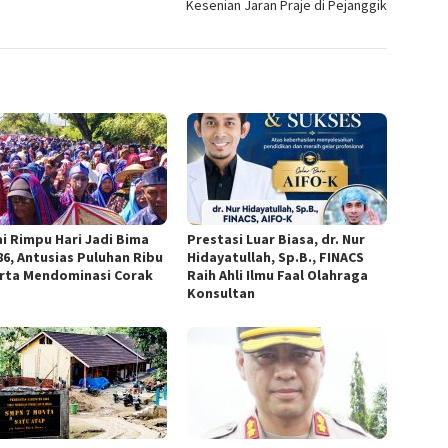
Kesenian Jaran Praje di Pejanggik
i Rimpu Hari Jadi Bima
Prestasi Luar Biasa, dr. Nur
86, Antusias Puluhan Ribu
Hidayatullah, Sp.B., FINACS
rta Mendominasi Corak
Raih Ahli Ilmu Faal Olahraga
Konsultan