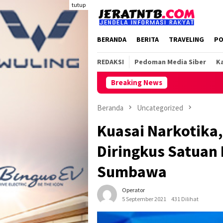
Loncat
tutup
ke
konten
BERANDA
BERITA
TRAVELING
PO
REDAKSI
Pedoman Media Siber
Ka
Breaking News
Beranda
Uncategorized
Kuasai Narkotika,
Diringkus Satuan
Sumbawa
Operator
5 September 2021
431 Dilihat