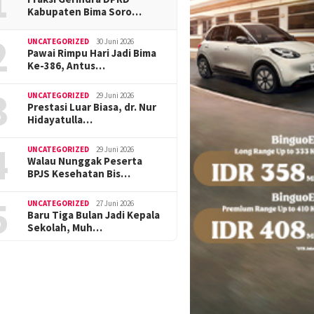
1
Kabupaten Bima Soro…
2
UNCATEGORIZED
30 Juni 2026
Pawai Rimpu Hari Jadi Bima
Ke-386, Antus…
3
UNCATEGORIZED
29 Juni 2026
Prestasi Luar Biasa, dr. Nur
Hidayatulla…
4
UNCATEGORIZED
29 Juni 2026
Walau Nunggak Peserta
BPJS Kesehatan Bis…
5
UNCATEGORIZED
27 Juni 2026
Baru Tiga Bulan Jadi Kepala
Sekolah, Muh…