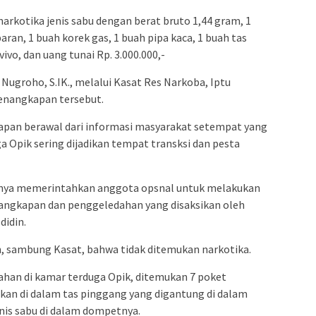
 narkotika jenis sabu dengan berat bruto 1,44 gram, 1
aran, 1 buah korek gas, 1 buah pipa kaca, 1 buah tas
ivo, dan uang tunai Rp. 3.000.000,-
ugroho, S.IK., melalui Kasat Res Narkoba, Iptu
enangkapan tersebut.
apan berawal dari informasi masyarakat setempat yang
 Opik sering dijadikan tempat transksi dan pesta
rinya memerintahkan anggota opsnal untuk melakukan
angkapan dan penggeledahan yang disaksikan oleh
didin.
, sambung Kasat, bahwa tidak ditemukan narkotika.
han di kamar terduga Opik, ditemukan 7 poket
ukan di dalam tas pinggang yang digantung di dalam
nis sabu di dalam dompetnya.