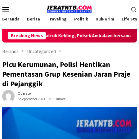
Loncat
Menu
ke
Mobile
konten
Beranda
Berita
Traveling
Politik
Huk-Krim
Life Styl
Lakukan Patroli Keliling, Polsek Ambalawi bersama TNI dan
Breaking News
Beranda
Uncategorized
Picu Kerumunan, Polisi Hentikan
Pementasan Grup Kesenian Jaran Praje
di Pejanggik
Operator
5 September 2021
367 Dilihat