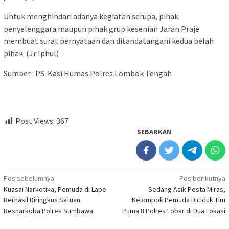
Untuk menghindari adanya kegiatan serupa, pihak
penyelenggara maupun pihak grup kesenian Jaran Praje
membuat surat pernyataan dan ditandatangani kedua belah
pihak. (Jr Iphul)
Sumber : PS. Kasi Humas Polres Lombok Tengah
Post Views:
367
SEBARKAN
Navigasi
Pos sebelumnya
Pos berikutnya
Kuasai Narkotika, Pemuda di Lape
Sedang Asik Pesta Miras,
pos
Berhasil Diringkus Satuan
Kelompok Pemuda Diciduk Tim
Resnarkoba Polres Sumbawa
Puma 8 Polres Lobar di Dua Lokasi