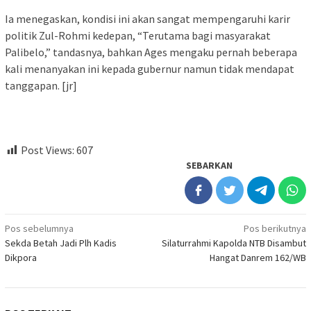
Ia menegaskan, kondisi ini akan sangat mempengaruhi karir
politik Zul-Rohmi kedepan, “Terutama bagi masyarakat
Palibelo,” tandasnya, bahkan Ages mengaku pernah beberapa
kali menanyakan ini kepada gubernur namun tidak mendapat
tanggapan. [jr]
Post Views:
607
SEBARKAN
Navigasi
Pos sebelumnya
Pos berikutnya
Sekda Betah Jadi Plh Kadis
Silaturrahmi Kapolda NTB Disambut
pos
Dikpora
Hangat Danrem 162/WB