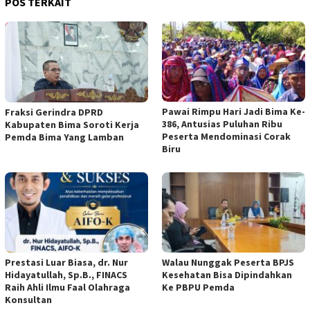
POS TERKAIT
Pawai Rimpu Hari Jadi Bima Ke-
Fraksi Gerindra DPRD
386, Antusias Puluhan Ribu
Kabupaten Bima Soroti Kerja
Peserta Mendominasi Corak
Pemda Bima Yang Lamban
Biru
Prestasi Luar Biasa, dr. Nur
Walau Nunggak Peserta BPJS
Hidayatullah, Sp.B., FINACS
Kesehatan Bisa Dipindahkan
Raih Ahli Ilmu Faal Olahraga
Ke PBPU Pemda
Konsultan