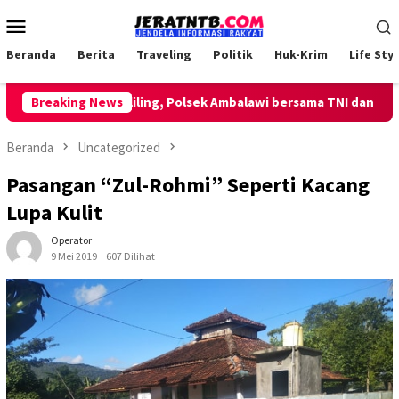
Loncat
Menu
ke
Mobile
konten
Beranda
Berita
Traveling
Politik
Huk-Krim
Life Styl
ukan Patroli Keliling, Polsek Ambalawi bersama TNI dan SatPolP
Breaking News
Beranda
Uncategorized
Pasangan “Zul-Rohmi” Seperti Kacang
Lupa Kulit
Operator
9 Mei 2019
607 Dilihat