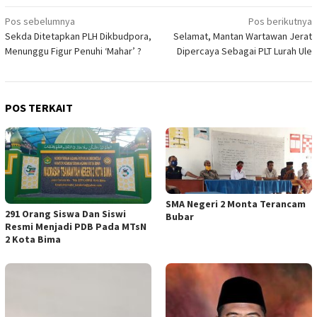
Navigasi
Pos sebelumnya
Pos berikutnya
Sekda Ditetapkan PLH Dikbudpora,
Selamat, Mantan Wartawan Jerat
pos
Menunggu Figur Penuhi ‘Mahar’ ?
Dipercaya Sebagai PLT Lurah Ule
POS TERKAIT
SMA Negeri 2 Monta Terancam
291 Orang Siswa Dan Siswi
Bubar
Resmi Menjadi PDB Pada MTsN
2 Kota Bima