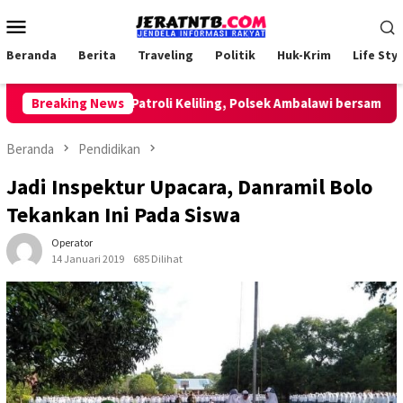
Loncat
Menu
ke
Mobile
konten
Beranda
Berita
Traveling
Politik
Huk-Krim
Life Styl
Breaking News
Lakukan Patroli Keliling, Polsek Ambalawi bersama TNI dan
Beranda
Pendidikan
Jadi Inspektur Upacara, Danramil Bolo
Tekankan Ini Pada Siswa
Operator
14 Januari 2019
685 Dilihat