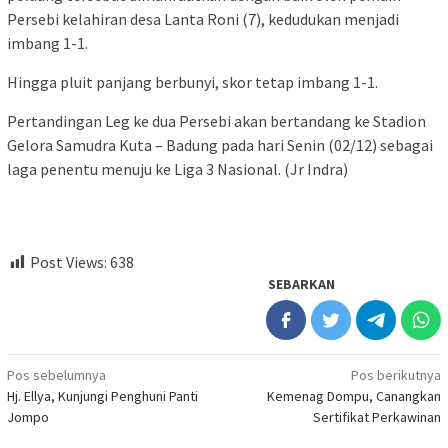
Persebi kelahiran desa Lanta Roni (7), kedudukan menjadi
imbang 1-1.
Hingga pluit panjang berbunyi, skor tetap imbang 1-1.
Pertandingan Leg ke dua Persebi akan bertandang ke Stadion
Gelora Samudra Kuta – Badung pada hari Senin (02/12) sebagai
laga penentu menuju ke Liga 3 Nasional. (Jr Indra)
Post Views:
638
SEBARKAN
Navigasi
Pos sebelumnya
Pos berikutnya
Hj. Ellya, Kunjungi Penghuni Panti
Kemenag Dompu, Canangkan
pos
Jompo
Sertifikat Perkawinan