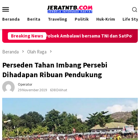
Loncat
Menu
ke
Mobile
konten
Beranda
Berita
Traveling
Politik
Huk-Krim
Life Styl
troli Keliling, Polsek Ambalawi bersama TNI dan SatPolPP Sita 
Breaking News
Beranda
Olah Raga
Perseden Tahan Imbang Persebi
Dihadapan Ribuan Pendukung
Operator
29 November 2019
638 Dilihat