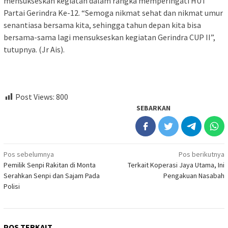
mensukseskan kegiatan dalam rangka memperingati HUT
Partai Gerindra Ke-12. “Semoga nikmat sehat dan nikmat umur
senantiasa bersama kita, sehingga tahun depan kita bisa
bersama-sama lagi mensukseskan kegiatan Gerindra CUP II”,
tutupnya. (Jr Ais).
Post Views:
800
SEBARKAN
Navigasi
Pos sebelumnya
Pos berikutnya
Pemilik Senpi Rakitan di Monta
Terkait Koperasi Jaya Utama, Ini
pos
Serahkan Senpi dan Sajam Pada
Pengakuan Nasabah
Polisi
POS TERKAIT