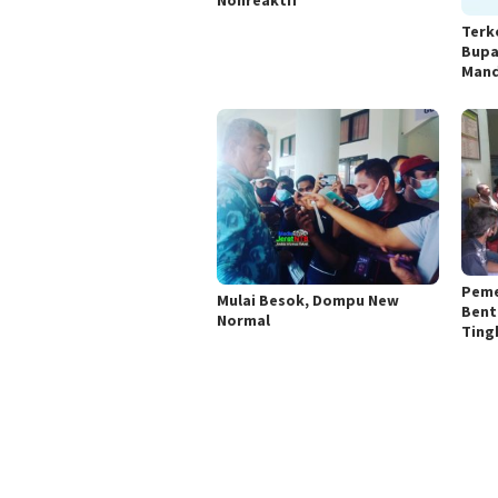
Nonreaktif
Terk
Bupa
Mand
Peme
Mulai Besok, Dompu New
Bent
Normal
Ting