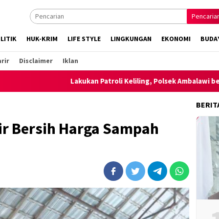
Pencaria
LITIK
HUK-KRIM
LIFE STYLE
LINGKUNGAN
EKONOMI
BUDA
rir
Disclaimer
Iklan
Lakukan Patroli Keliling, Polsek Ambalawi bersama TNI dan Sa
BERIT
ir Bersih Harga Sampah