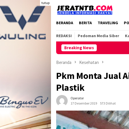
Loncat
tutup
ke
konten
BERANDA
BERITA
TRAVELING
PO
REDAKSI
Pedoman Media Siber
Ka
Breaking News
Beranda
Kesehatan
Pkm Monta Jual A
Plastik
Operator
17 Desember 2019
573 Dilihat