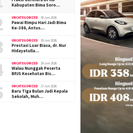
1
Kabupaten Bima Soro…
2
UNCATEGORIZED
30 Juni 2026
Pawai Rimpu Hari Jadi Bima
Ke-386, Antus…
3
UNCATEGORIZED
29 Juni 2026
Prestasi Luar Biasa, dr. Nur
Hidayatulla…
4
UNCATEGORIZED
29 Juni 2026
Walau Nunggak Peserta
BPJS Kesehatan Bis…
5
UNCATEGORIZED
27 Juni 2026
Baru Tiga Bulan Jadi Kepala
Sekolah, Muh…