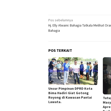
Navigasi
Pos sebelumnya
Hj. Elly Alwaini: Bahagia Tatkala Melihat Ora
pos
Bahagia
POS TERKAIT
Unsur Pimpinan DPRD Kota
Bima Hadiri Giat Gotong
Royong di Kawasan Pantai
Tutu
Lawata.
Masy
Apre