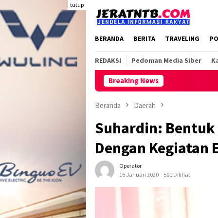
Loncat
tutup
ke
konten
BERANDA
BERITA
TRAVELING
PO
REDAKSI
Pedoman Media Siber
Ka
Breaking News
Lakukan Pat
Beranda
Daerah
Suhardin: Bentuk 
Dengan Kegiatan E
Operator
16 Januari 2020
501 Dilihat