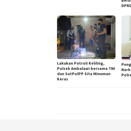
Berb
DPRD
Lakukan Patroli Keliling,
Peng
Polsek Ambalawi bersama TNI
Nark
dan SatPolPP Sita Minuman
Polr
Keras