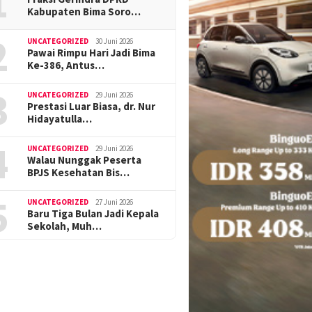
1
Kabupaten Bima Soro…
2
UNCATEGORIZED
30 Juni 2026
Pawai Rimpu Hari Jadi Bima
Ke-386, Antus…
3
UNCATEGORIZED
29 Juni 2026
Prestasi Luar Biasa, dr. Nur
Hidayatulla…
4
UNCATEGORIZED
29 Juni 2026
Walau Nunggak Peserta
BPJS Kesehatan Bis…
5
UNCATEGORIZED
27 Juni 2026
Baru Tiga Bulan Jadi Kepala
Sekolah, Muh…