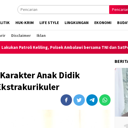
Pencaria
LITIK
HUK-KRIM
LIFE STYLE
LINGKUNGAN
EKONOMI
BUDA
rir
Disclaimer
Iklan
roli Keliling, Polsek Ambalawi bersama TNI dan SatPolPP Sita Mi
BERIT
Karakter Anak Didik
kstrakurikuler