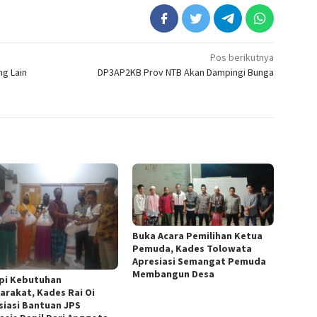
Pos berikutnya
ng Lain
DP3AP2KB Prov NTB Akan Dampingi Bunga
Buka Acara Pemilihan Ketua
Pemuda, Kades Tolowata
Apresiasi Semangat Pemuda
Membangun Desa
pi Kebutuhan
arakat, Kades Rai Oi
siasi Bantuan JPS