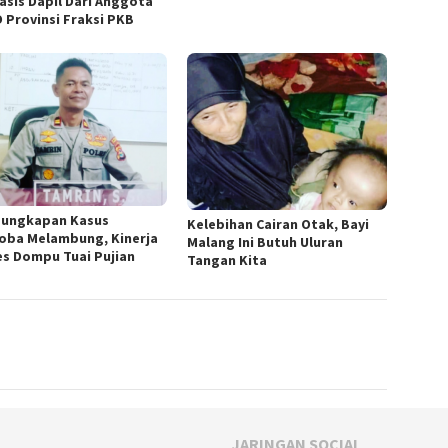
asis Dapil Dari Anggota
 Provinsi Fraksi PKB
ungkapan Kasus
Kelebihan Cairan Otak, Bayi
oba Melambung, Kinerja
Malang Ini Butuh Uluran
es Dompu Tuai Pujian
Tangan Kita
JARINGAN SOCIAL