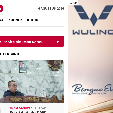
tutup
n
6 AGUSTUS 2026
YA
KULINER
KOLOM
numan Keras
Pengungkapan Kasus Narkoba Melambung, Kin
A TERBARU
UNCATEGORIZED
2 Juli 2026
Fraksi Gerindra DPRD