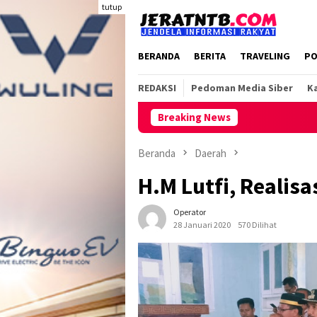
Loncat
tutup
ke
konten
BERANDA
BERITA
TRAVELING
PO
REDAKSI
Pedoman Media Siber
Ka
Breaking News
Beranda
Daerah
H.M Lutfi, Realisa
Operator
28 Januari 2020
570 Dilihat