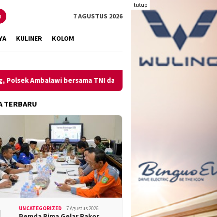
tutup
n
7 AGUSTUS 2026
YA
KULINER
KOLOM
Ambalawi bersama TNI dan SatPolPP Sita Minuman Keras
Pe
A TERBARU
UNCATEGORIZED
7 Agustus 2026
Pemda Bima Gelar Rakor