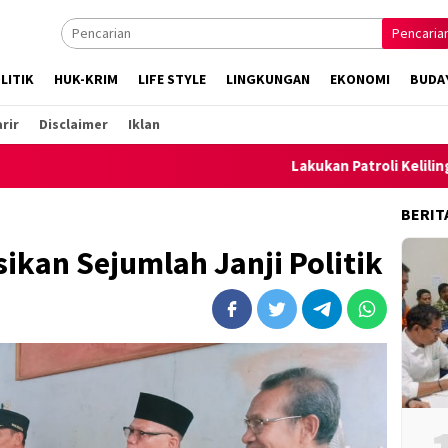
Pencaria
LITIK
HUK-KRIM
LIFE STYLE
LINGKUNGAN
EKONOMI
BUDA
rir
Disclaimer
Iklan
Lakukan Patroli Keliling, Polsek 
BERIT
sikan Sejumlah Janji Politik