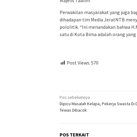
Majelis Taalim.
Perwakilan masyarakat yang juga bag
dihadapan tim Media JeratNTB menya
pololitik. “Ini menandakan bahwa H
satu di Kota Bima adalah orang yang 
Post Views:
570
Navigasi
Pos sebelumnya
Dipicu Masalah Kelapa, Pekerja Swasta Di
pos
Tewas Dibacok
POS TERKAIT