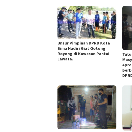
Unsur Pimpinan DPRD Kota
Bima Hadiri Giat Gotong
Royong di Kawasan Pantai
Tutu
Lawata.
Masy
Apre
Berb
DPRD