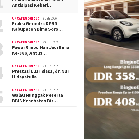
1
Antisipasi Kekeri…
2
UNCATEGORIZED
2 Juli 2026
Fraksi Gerindra DPRD
Kabupaten Bima Soro…
3
UNCATEGORIZED
30 Juni 2026
Pawai Rimpu Hari Jadi Bima
Ke-386, Antus…
4
UNCATEGORIZED
29 Juni 2026
Prestasi Luar Biasa, dr. Nur
Hidayatulla…
5
UNCATEGORIZED
29 Juni 2026
Walau Nunggak Peserta
BPJS Kesehatan Bis…