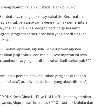
oa yang dipimpin oleh Al ustadz Islamudin S.Pdi
m Sambutanya mengajak masyarakat Se-Kecamatan
Sadia untuk bersama-sama dengan pihak pemerintah
yang lebih baik lagi dengan bersinergi bersama
gram-program pemerintah baik yang ada di tingkat
a Kota.
, SE menyampaikan, agenda ini merupakan agenda
asikan janji politik, dan melalui kesempatan ini saya
-saudara saya yang ada di kelurahan Sadia sebanyak 500
aat untuk pemenuhan kebutuhan yang ada di tengah-
rahan Sadia”, ucap Walikota bima yang akrab disapa Aji
P PKK Kota Bima Hj. Ellya H.M Lutfi juga menyerahkan
syandu, Alquran dan Iqro untuk TPQ – Ustadz Muhdar dan