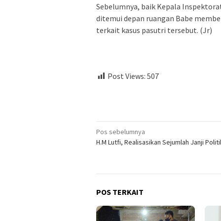
Sebelumnya, baik Kepala Inspektora
ditemui depan ruangan Babe membe
terkait kasus pasutri tersebut. (Jr)
Post Views:
507
Navigasi
Pos sebelumnya
H.M Lutfi, Realisasikan Sejumlah Janji Politi
pos
POS TERKAIT