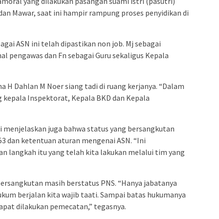
moral yang dilakukan pasangan suami istri (pasutri)
an Mawar, saat ini hampir rampung proses penyidikan di
bagai ASN ini telah dipastikan non job. Mj sebagai
al pengawas dan Fn sebagai Guru sekaligus Kepala
a H Dahlan M Noer siang tadi di ruang kerjanya. “Dalam
g kepala Inspektorat, Kepala BKD dan Kepala
ini menjelaskan juga bahwa status yang bersangkutan
53 dan ketentuan aturan mengenai ASN. “Ini
n langkah itu yang telah kita lakukan melalui tim yang
ersangkutan masih berstatus PNS. “Hanya jabatanya
ukum berjalan kita wajib taati. Sampai batas hukumanya
dapat dilakukan pemecatan,” tegasnya.