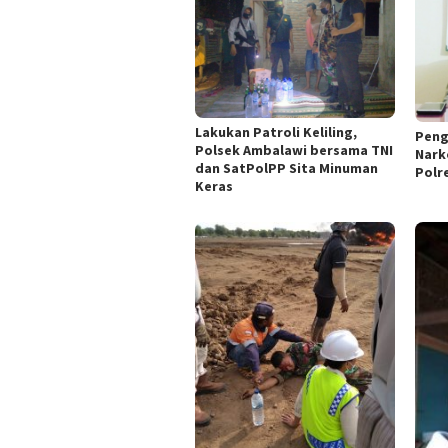
Lakukan Patroli Keliling,
Peng
Polsek Ambalawi bersama TNI
Nark
dan SatPolPP Sita Minuman
Polr
Keras