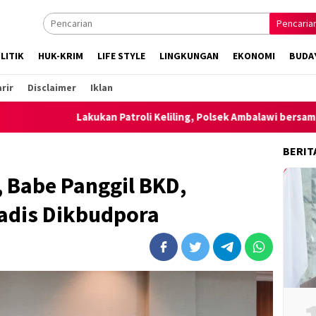
Pencaria
LITIK
HUK-KRIM
LIFE STYLE
LINGKUNGAN
EKONOMI
BUDA
rir
Disclaimer
Iklan
Lakukan Patroli Keliling, Polsek Ambalawi bersama TNI dan Sat
BERIT
 Babe Panggil BKD,
Kadis Dikbudpora