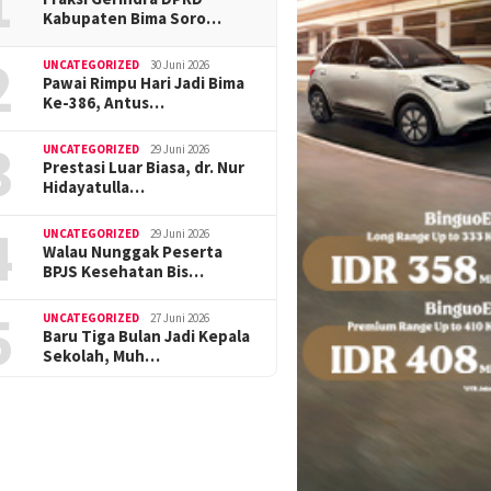
1
Kabupaten Bima Soro…
2
UNCATEGORIZED
30 Juni 2026
Pawai Rimpu Hari Jadi Bima
Ke-386, Antus…
3
UNCATEGORIZED
29 Juni 2026
Prestasi Luar Biasa, dr. Nur
Hidayatulla…
4
UNCATEGORIZED
29 Juni 2026
Walau Nunggak Peserta
BPJS Kesehatan Bis…
5
UNCATEGORIZED
27 Juni 2026
Baru Tiga Bulan Jadi Kepala
Sekolah, Muh…