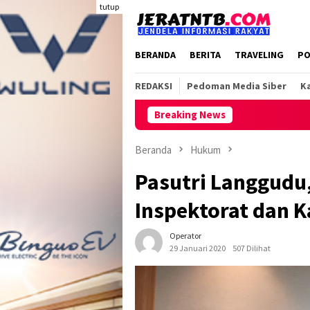
Loncat
tutup
ke
konten
BERANDA
BERITA
TRAVELING
PO
REDAKSI
Pedoman Media Siber
Ka
Breaking News
Beranda
Hukum
Pasutri Langgudu,
Inspektorat dan 
Operator
29 Januari 2020
507 Dilihat