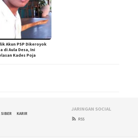
lik Akun PSP Dikeroyok
 di Aula Desa, Ini
elasan Kades Poja
JARINGAN SOCIAL
 SIBER
KARIR
RSS