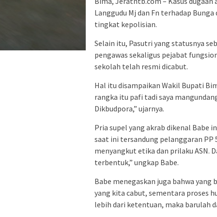
Bima, Jeratntb.com – Kasus dugaan a
Langgudu Mj dan Fn terhadap Bunga d
tingkat kepolisian.
Selain itu, Pasutri yang statusnya se
pengawas sekaligus pejabat fungsion
sekolah telah resmi dicabut.
Hal itu disampaikan Wakil Bupati Bim
rangka itu pafi tadi saya mangundan
Dikbudpora,” ujarnya.
Pria supel yang akrab dikenal Babe 
saat ini tersandung pelanggaran PP 
menyangkut etika dan prilaku ASN. Da
terbentuk,” ungkap Babe.
Babe menegaskan juga bahwa yang b
yang kita cabut, sementara proses h
lebih dari ketentuan, maka barulah 