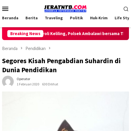
Loncat
Menu
ke
Mobile
konten
Beranda
Berita
Traveling
Politik
Huk-Krim
Life Styl
Lakukan Patroli Keliling, Polsek Ambalawi bersama TNI dan S
Breaking News
Beranda
Pendidikan
Segores Kisah Pengabdian Suhardin di
Dunia Pendidikan
Operator
1 Februari 2020
630 Dilihat