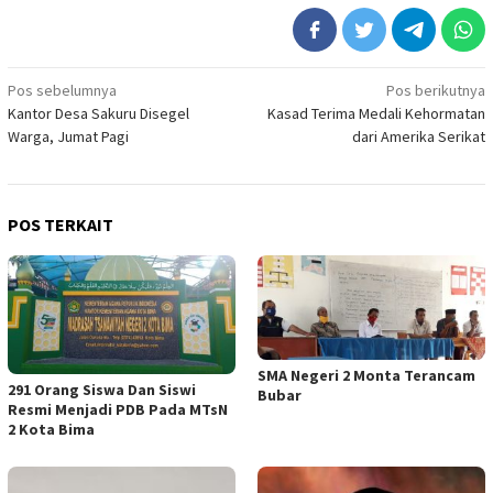
Navigasi
Pos sebelumnya
Pos berikutnya
Kantor Desa Sakuru Disegel
Kasad Terima Medali Kehormatan
pos
Warga, Jumat Pagi
dari Amerika Serikat
POS TERKAIT
SMA Negeri 2 Monta Terancam
291 Orang Siswa Dan Siswi
Bubar
Resmi Menjadi PDB Pada MTsN
2 Kota Bima