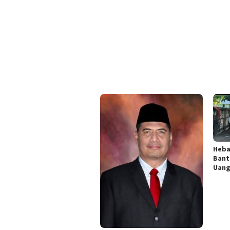
Heba
Bant
Uang