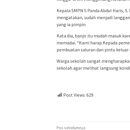
Kepala SMPN 5 Panda Abdul Haris, S. 
mengatakan, sudah menjadi langganan
yang ia pimpin.
Kata dia, banjir itu mudah masuk kar
memadai. “Kami harap Kepada pemeri
pembuatan saluran dan pintu keluar ai
Warga sekolah sangat mengharapkan 
sekolah agar melihat langsung kondis
Post Views:
629
Navigasi
Pos sebelumnya