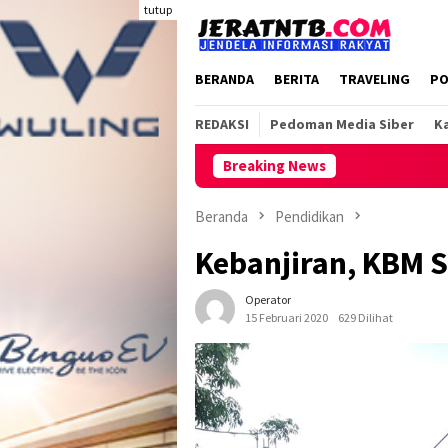
Loncat
tutup
ke
konten
BERANDA
BERITA
TRAVELING
PO
REDAKSI
Pedoman Media Siber
Ka
Breaking News
Beranda
Pendidikan
Kebanjiran, KBM 
Operator
15 Februari 2020
629 Dilihat