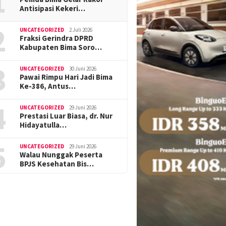
1
Antisipasi Kekeri…
2
UNCATEGORIZED
2 Juli 2026
Fraksi Gerindra DPRD
Kabupaten Bima Soro…
3
UNCATEGORIZED
30 Juni 2026
Pawai Rimpu Hari Jadi Bima
Ke-386, Antus…
4
UNCATEGORIZED
29 Juni 2026
Prestasi Luar Biasa, dr. Nur
Hidayatulla…
5
UNCATEGORIZED
29 Juni 2026
Walau Nunggak Peserta
BPJS Kesehatan Bis…