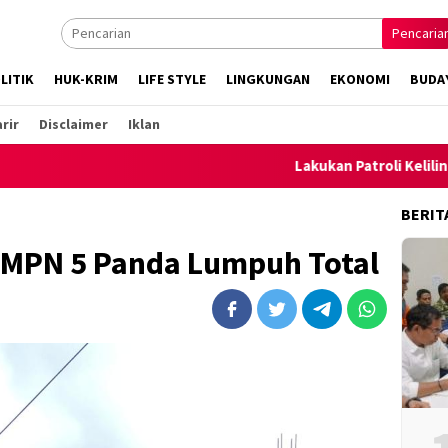
Pencaria
LITIK
HUK-KRIM
LIFE STYLE
LINGKUNGAN
EKONOMI
BUDA
rir
Disclaimer
Iklan
Lakukan Patroli Keliling, Polsek Amb
BERIT
SMPN 5 Panda Lumpuh Total