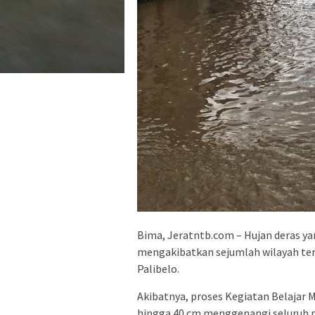
Bima, Jeratntb.com – Hujan deras y
mengakibatkan sejumlah wilayah te
Palibelo.
Akibatnya, proses Kegiatan Belajar 
hingga 40 cm menggenangi seluruh r