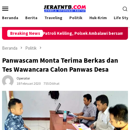
Loncat
Menu
ke
Mobile
konten
Beranda
Berita
Traveling
Politik
Huk-Krim
Life Styl
Breaking News
Lakukan Patroli Keliling, Polsek Ambalawi bersama TNI da
Beranda
Politik
Panwascam Monta Terima Berkas dan
Tes Wawancara Calon Panwas Desa
Operator
18 Februari 2020
755 Dilihat