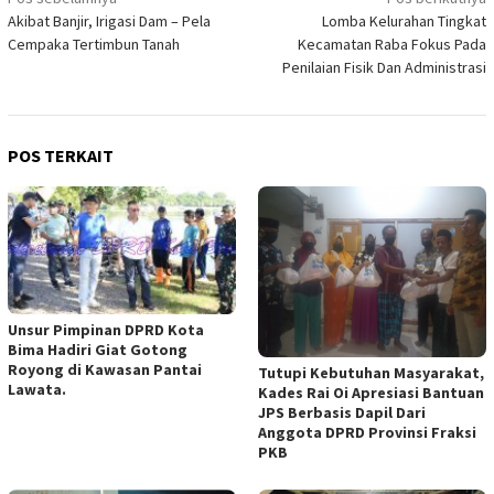
Navigasi
Akibat Banjir, Irigasi Dam – Pela
Lomba Kelurahan Tingkat
pos
Cempaka Tertimbun Tanah
Kecamatan Raba Fokus Pada
Penilaian Fisik Dan Administrasi
POS TERKAIT
Unsur Pimpinan DPRD Kota
Bima Hadiri Giat Gotong
Royong di Kawasan Pantai
Tutupi Kebutuhan Masyarakat,
Lawata.
Kades Rai Oi Apresiasi Bantuan
JPS Berbasis Dapil Dari
Anggota DPRD Provinsi Fraksi
PKB