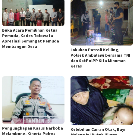
Buka Acara Pemilihan Ketua
Pemuda, Kades Tolowata
Apresiasi Semangat Pemuda
Membangun Desa
Lakukan Patroli Keliling,
Polsek Ambalawi bersama TNI
dan SatPolPP Sita Minuman
Keras
Pengungkapan Kasus Narkoba
Kelebihan Cairan Otak, Bayi
Melambung, Kinerja Polres
Malang Ini Butuh Uluran