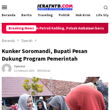
Loncat
Menu
ke
Mobile
konten
Beranda
Berita
Traveling
Politik
Huk-Krim
Life Styl
Breaking News
Lakukan Patroli Keliling, Polsek Ambalawi bersama TNI 
Beranda
Daerah
Kunker Soromandi, Bupati Pesan
Dukung Program Pemerintah
Operator
21 Februari 2020
599 Dilihat