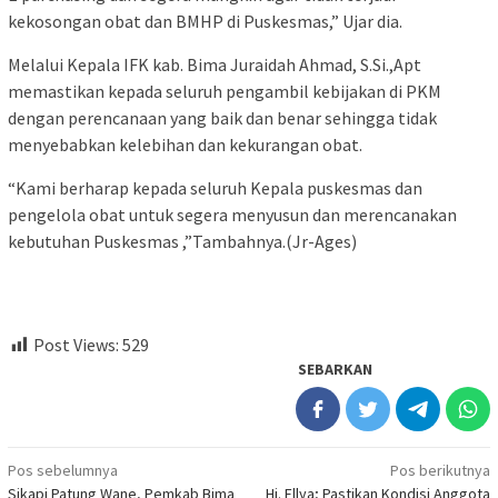
kekosongan obat dan BMHP di Puskesmas,” Ujar dia.
Melalui Kepala IFK kab. Bima Juraidah Ahmad, S.Si.,Apt
memastikan kepada seluruh pengambil kebijakan di PKM
dengan perencanaan yang baik dan benar sehingga tidak
menyebabkan kelebihan dan kekurangan obat.
“Kami berharap kepada seluruh Kepala puskesmas dan
pengelola obat untuk segera menyusun dan merencanakan
kebutuhan Puskesmas ,”Tambahnya.(Jr-Ages)
Post Views:
529
SEBARKAN
Navigasi
Pos sebelumnya
Pos berikutnya
Sikapi Patung Wane, Pemkab Bima
Hj. Ellya; Pastikan Kondisi Anggota