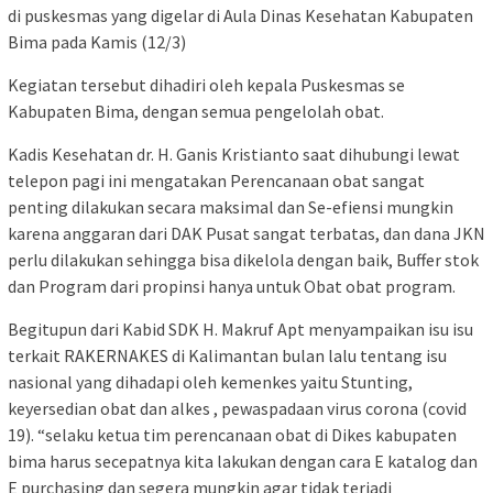
di puskesmas yang digelar di Aula Dinas Kesehatan Kabupaten
Bima pada Kamis (12/3)
Kegiatan tersebut dihadiri oleh kepala Puskesmas se
Kabupaten Bima, dengan semua pengelolah obat.
Kadis Kesehatan dr. H. Ganis Kristianto saat dihubungi lewat
telepon pagi ini mengatakan Perencanaan obat sangat
penting dilakukan secara maksimal dan Se-efiensi mungkin
karena anggaran dari DAK Pusat sangat terbatas, dan dana JKN
perlu dilakukan sehingga bisa dikelola dengan baik, Buffer stok
dan Program dari propinsi hanya untuk Obat obat program.
Begitupun dari Kabid SDK H. Makruf Apt menyampaikan isu isu
terkait RAKERNAKES di Kalimantan bulan lalu tentang isu
nasional yang dihadapi oleh kemenkes yaitu Stunting,
keyersedian obat dan alkes , pewaspadaan virus corona (covid
19). “selaku ketua tim perencanaan obat di Dikes kabupaten
bima harus secepatnya kita lakukan dengan cara E katalog dan
E purchasing dan segera mungkin agar tidak terjadi