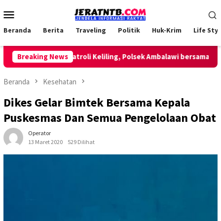
Loncat
Menu
ke
Mobile
konten
Beranda
Berita
Traveling
Politik
Huk-Krim
Life Styl
Lakukan Patroli Keliling, Polsek Ambalawi bersama TNI dan S
Breaking News
Beranda
Kesehatan
Dikes Gelar Bimtek Bersama Kepala
Puskesmas Dan Semua Pengelolaan Obat
Operator
13 Maret 2020
529 Dilihat