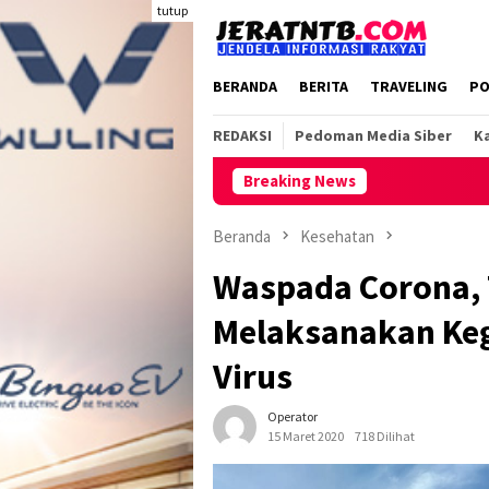
Loncat
tutup
ke
konten
BERANDA
BERITA
TRAVELING
PO
REDAKSI
Pedoman Media Siber
Ka
Breaking News
Lakuk
Beranda
Kesehatan
Waspada Corona, 
Melaksanakan Keg
Virus
Operator
15 Maret 2020
718 Dilihat