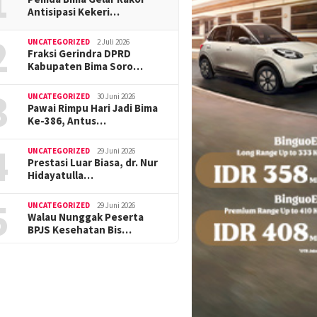
1
Antisipasi Kekeri…
2
UNCATEGORIZED
2 Juli 2026
Fraksi Gerindra DPRD
Kabupaten Bima Soro…
3
UNCATEGORIZED
30 Juni 2026
Pawai Rimpu Hari Jadi Bima
Ke-386, Antus…
4
UNCATEGORIZED
29 Juni 2026
Prestasi Luar Biasa, dr. Nur
Hidayatulla…
5
UNCATEGORIZED
29 Juni 2026
Walau Nunggak Peserta
BPJS Kesehatan Bis…