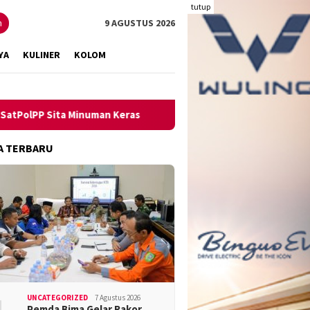
tutup
n
9 AGUSTUS 2026
YA
KULINER
KOLOM
ita Minuman Keras
Pengungkapan Kasus Narkoba Melambun
A TERBARU
UNCATEGORIZED
7 Agustus 2026
Pemda Bima Gelar Rakor