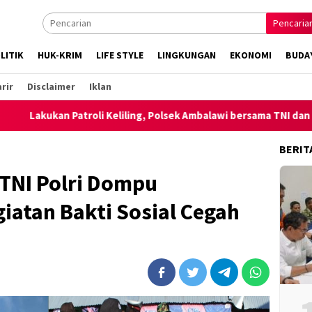
Pencaria
LITIK
HUK-KRIM
LIFE STYLE
LINGKUNGAN
EKONOMI
BUDA
rir
Disclaimer
Iklan
an Patroli Keliling, Polsek Ambalawi bersama TNI dan SatPolPP S
BERIT
TNI Polri Dompu
iatan Bakti Sosial Cegah