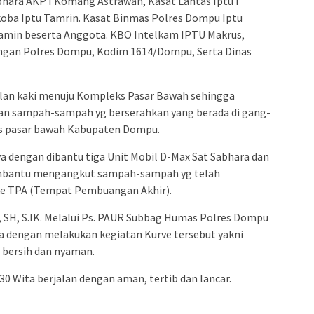
bhara AKP I Komang Astrawan, Kasat Lantas Iptu I
koba Iptu Tamrin. Kasat Binmas Polres Dompu Iptu
Yamin beserta Anggota. KBO Intelkam IPTU Makrus,
ungan Polres Dompu, Kodim 1614/Dompu, Serta Dinas
alan kaki menuju Kompleks Pasar Bawah sehingga
an sampah-sampah yg berserahkan yang berada di gang-
ks pasar bawah Kabupaten Dompu.
 dengan dibantu tiga Unit Mobil D-Max Sat Sabhara dan
mbantu mengangkut sampah-sampah yg telah
ke TPA (Tempat Pembuangan Akhir).
 SH, S.IK. Melalui Ps. PAUR Subbag Humas Polres Dompu
 dengan melakukan kegiatan Kurve tersebut yakni
 bersih dan nyaman.
30 Wita berjalan dengan aman, tertib dan lancar.