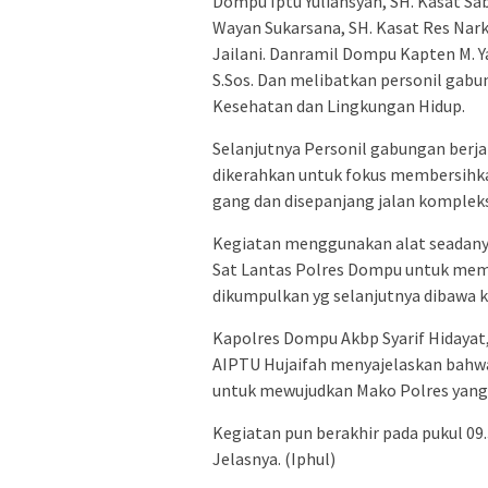
Dompu Iptu Yuliansyah, SH. Kasat Sa
Wayan Sukarsana, SH. Kasat Res Nar
Jailani. Danramil Dompu Kapten M. 
S.Sos. Dan melibatkan personil gab
Kesehatan dan Lingkungan Hidup.
Selanjutnya Personil gabungan berj
dikerahkan untuk fokus membersihk
gang dan disepanjang jalan komple
Kegiatan menggunakan alat seadanya
Sat Lantas Polres Dompu untuk me
dikumpulkan yg selanjutnya dibawa 
Kapolres Dompu Akbp Syarif Hidayat,
AIPTU Hujaifah menyajelaskan bahwa
untuk mewujudkan Mako Polres yang
Kegiatan pun berakhir pada pukul 09.
Jelasnya. (Iphul)