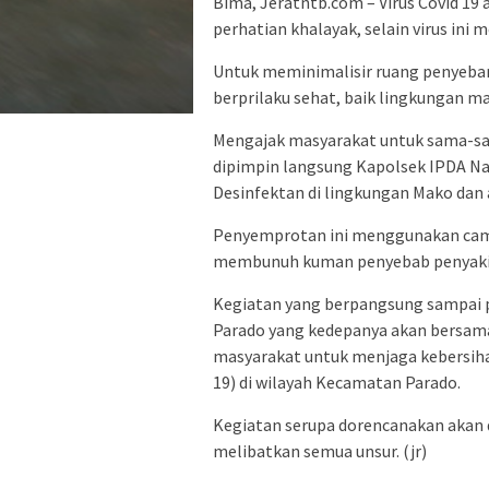
Bima, Jeratntb.com – Virus Covid 19
perhatian khalayak, selain virus ini
Untuk meminimalisir ruang penyebar
berprilaku sehat, baik lingkungan 
Mengajak masyarakat untuk sama-sa
dipimpin langsung Kapolsek IPDA Na
Desinfektan di lingkungan Mako dan
Penyemprotan ini menggunakan camp
membunuh kuman penyebab penyakit
Kegiatan yang berpangsung sampai pu
Parado yang kedepanya akan bersa
masyarakat untuk menjaga kebersiha
19) di wilayah Kecamatan Parado.
Kegiatan serupa dorencanakan akan 
melibatkan semua unsur. (jr)