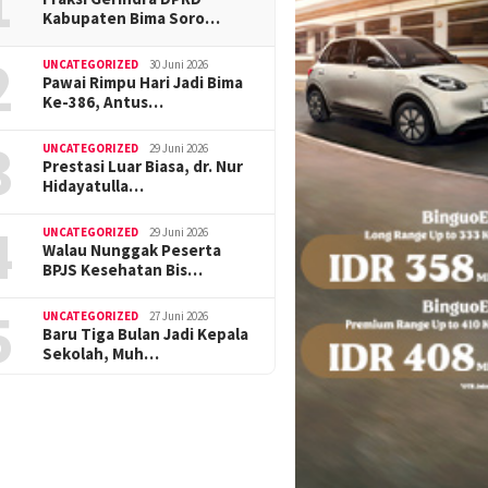
1
Kabupaten Bima Soro…
2
UNCATEGORIZED
30 Juni 2026
Pawai Rimpu Hari Jadi Bima
Ke-386, Antus…
3
UNCATEGORIZED
29 Juni 2026
Prestasi Luar Biasa, dr. Nur
Hidayatulla…
4
UNCATEGORIZED
29 Juni 2026
Walau Nunggak Peserta
BPJS Kesehatan Bis…
5
UNCATEGORIZED
27 Juni 2026
Baru Tiga Bulan Jadi Kepala
Sekolah, Muh…