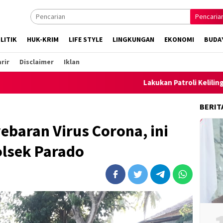
Pencaria
LITIK
HUK-KRIM
LIFE STYLE
LINGKUNGAN
EKONOMI
BUDA
rir
Disclaimer
Iklan
Lakukan Patroli Keliling, Polsek A
BERIT
baran Virus Corona, ini
olsek Parado