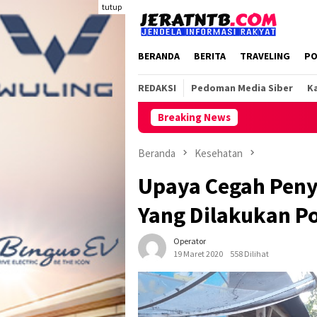
Loncat
tutup
ke
konten
BERANDA
BERITA
TRAVELING
PO
REDAKSI
Pedoman Media Siber
Ka
Breaking News
Beranda
Kesehatan
Upaya Cegah Penye
Yang Dilakukan P
Operator
19 Maret 2020
558 Dilihat