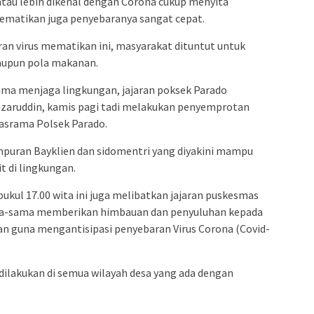
 atau lebih dikenal dengan Corona cukup menyita
 mematikan juga penyebaranya sangat cepat.
an virus mematikan ini, masyarakat dituntut untuk
maupun pola makanan.
ma menjaga lingkungan, jajaran poksek Parado
zaruddin, kamis pagi tadi melakukan penyemprotan
 asrama Polsek Parado.
uran Bayklien dan sidomentri yang diyakini mampu
 di lingkungan.
kul 17.00 wita ini juga melibatkan jajaran puskesmas
ma-sama memberikan himbauan dan penyuluhan kepada
n guna mengantisipasi penyebaran Virus Corona (Covid-
dilakukan di semua wilayah desa yang ada dengan