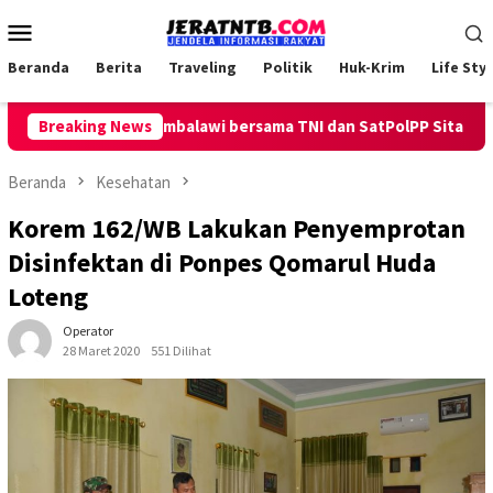
Loncat
Menu
ke
Mobile
konten
Beranda
Berita
Traveling
Politik
Huk-Krim
Life Styl
eliling, Polsek Ambalawi bersama TNI dan SatPolPP Sita Minuman 
Breaking News
Beranda
Kesehatan
Korem 162/WB Lakukan Penyemprotan
Disinfektan di Ponpes Qomarul Huda
Loteng
Operator
28 Maret 2020
551 Dilihat