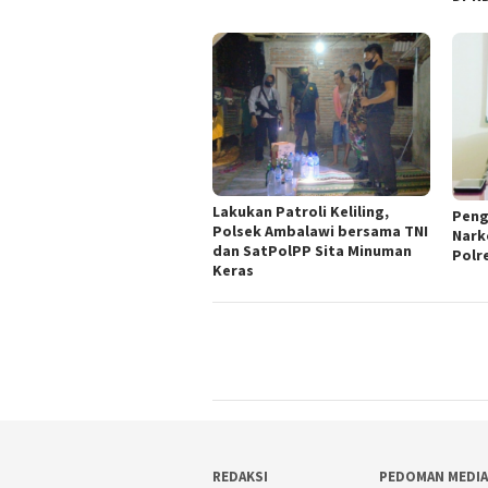
Lakukan Patroli Keliling,
Peng
Polsek Ambalawi bersama TNI
Nark
dan SatPolPP Sita Minuman
Polr
Keras
REDAKSI
PEDOMAN MEDIA