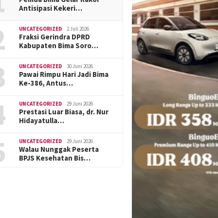
1
Antisipasi Kekeri…
2
UNCATEGORIZED
2 Juli 2026
Fraksi Gerindra DPRD
Kabupaten Bima Soro…
3
UNCATEGORIZED
30 Juni 2026
Pawai Rimpu Hari Jadi Bima
Ke-386, Antus…
4
UNCATEGORIZED
29 Juni 2026
Prestasi Luar Biasa, dr. Nur
Hidayatulla…
5
UNCATEGORIZED
29 Juni 2026
Walau Nunggak Peserta
BPJS Kesehatan Bis…