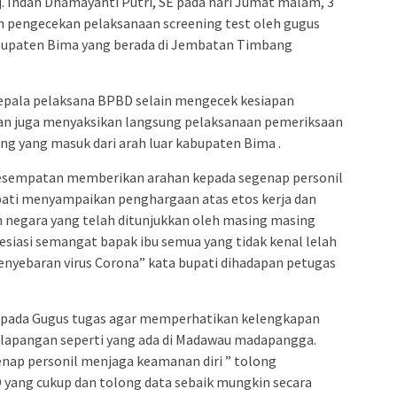
. Indah Dhamayanti Putri, SE pada hari Jumat malam, 3
n pengecekan pelaksanaan screening test oleh gugus
bupaten Bima yang berada di Jembatan Timbang
kepala pelaksana BPBD selain mengecek kesiapan
kan juga menyaksikan langsung pelaksanaan pemeriksaan
 yang masuk dari arah luar kabupaten Bima .
rkesempatan memberikan arahan kepada segenap personil
pati menyampaikan penghargaan atas etos kerja dan
negara yang telah ditunjukkan oleh masing masing
siasi semangat bapak ibu semua yang tidak kenal lelah
nyebaran virus Corona” kata bupati dihadapan petugas
epada Gugus tugas agar memperhatikan kelengkapan
s lapangan seperti yang ada di Madawau madapangga.
nap personil menjaga keamanan diri ” tolong
D yang cukup dan tolong data sebaik mungkin secara