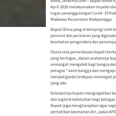
Bima, Jeratntb.com – Bupati Bima Hj
April 2020 melaksanakan inspeksi da
tugas penanggulangan Covid -19 Ka
Madawau Kecamatan Madapangga.
Bupati Bima yang di dampingi oleh 
personil dan peralatan yang diguna
kesehatan pengendara dan penumpang
Disela sela pemeriksaan bupati be
yang bertugas , dalam arahannya bu
semangat mengabdi bagi bangsa dan 
petugas ” kami bangga dan mengapre
menjadi garda terdepan mencegah pe
yang ada.
Selanjutnya bupati mengingatkan k
dan logistik kebutuhan bagi petuga
Bupati juga mengharapkan agar sege
perhatikan keamanan diri , pakai AP