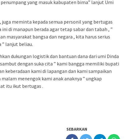
an penumpang yang masuk kabupaten bima” lanjut Umi
pa, juga meminta kepada semua personil yang bertugas
ni di manapun berada agar tetap sabar dan tabah , ”
an masyarakat bangsa dan negara , kita harus serius
 lanjut beliau.
kan dukungan logistik dan bantuan dana dari umi Dinda
isambut dengan suka cita ” kami bangga memiliki bupati
an keberadaan kami di lapangan dan kami sampaikan
m malam menengok kami anak anaknya ” ungkap
t itu ikut bertugas .
SEBARKAN