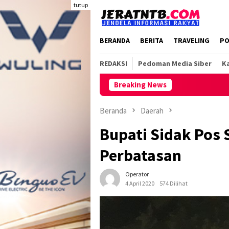
Loncat
tutup
ke
konten
BERANDA
BERITA
TRAVELING
PO
REDAKSI
Pedoman Media Siber
Ka
Breaking News
Beranda
Daerah
Bupati Sidak Pos 
Perbatasan
Operator
4 April 2020
574 Dilihat