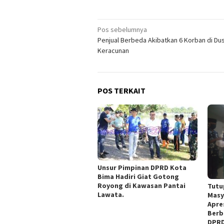
Navigasi
Pos sebelumnya
Penjual Berbeda Akibatkan 6 Korban di Du
pos
Keracunan
POS TERKAIT
Unsur Pimpinan DPRD Kota
Bima Hadiri Giat Gotong
Royong di Kawasan Pantai
Tutu
Lawata.
Masy
Apre
Berb
DPRD