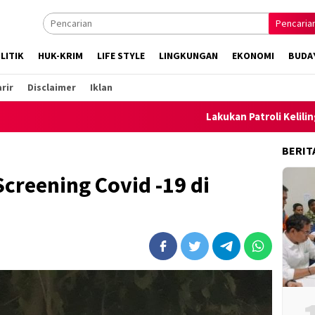
Pencaria
LITIK
HUK-KRIM
LIFE STYLE
LINGKUNGAN
EKONOMI
BUDA
rir
Disclaimer
Iklan
Lakukan Patroli Keliling, Polsek 
BERIT
Screening Covid -19 di