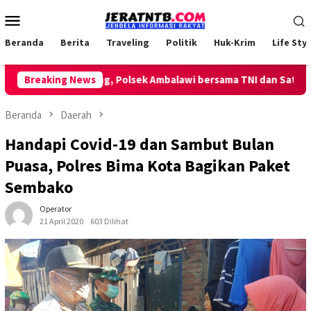
Loncat
Menu
ke
Mobile
konten
Beranda
Berita
Traveling
Politik
Huk-Krim
Life Styl
n Patroli Keliling, Polsek Ambalawi bersama TNI dan SatPolPP Si
Breaking News
Beranda
Daerah
Handapi Covid-19 dan Sambut Bulan
Puasa, Polres Bima Kota Bagikan Paket
Sembako
Operator
21 April 2020
603 Dilihat