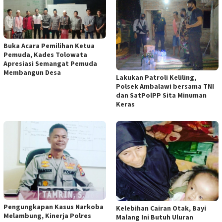
Buka Acara Pemilihan Ketua
Pemuda, Kades Tolowata
Apresiasi Semangat Pemuda
Membangun Desa
Lakukan Patroli Keliling,
Polsek Ambalawi bersama TNI
dan SatPolPP Sita Minuman
Keras
Pengungkapan Kasus Narkoba
Kelebihan Cairan Otak, Bayi
Melambung, Kinerja Polres
Malang Ini Butuh Uluran