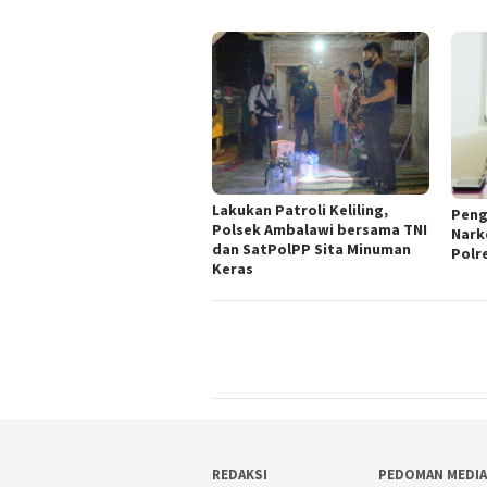
Lakukan Patroli Keliling,
Peng
Polsek Ambalawi bersama TNI
Nark
dan SatPolPP Sita Minuman
Polr
Keras
REDAKSI
PEDOMAN MEDIA