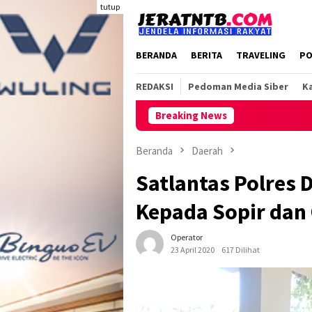
Loncat
tutup
ke
konten
BERANDA
BERITA
TRAVELING
PO
REDAKSI
Pedoman Media Siber
Ka
Breaking News
Beranda
Daerah
Satlantas Polres 
Kepada Sopir dan
Operator
23 April 2020
617 Dilihat