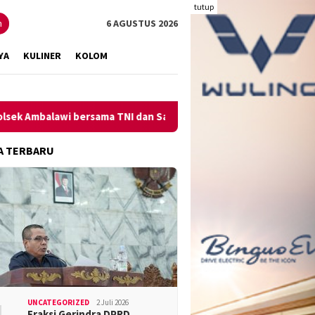
tutup
n
6 AGUSTUS 2026
YA
KULINER
KOLOM
i bersama TNI dan SatPolPP Sita Minuman Keras
Pengungka
A TERBARU
UNCATEGORIZED
2 Juli 2026
Fraksi Gerindra DPRD