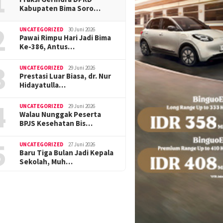
1
Kabupaten Bima Soro…
2
UNCATEGORIZED
30 Juni 2026
Pawai Rimpu Hari Jadi Bima
Ke-386, Antus…
3
UNCATEGORIZED
29 Juni 2026
Prestasi Luar Biasa, dr. Nur
Hidayatulla…
4
UNCATEGORIZED
29 Juni 2026
Walau Nunggak Peserta
BPJS Kesehatan Bis…
5
UNCATEGORIZED
27 Juni 2026
Baru Tiga Bulan Jadi Kepala
Sekolah, Muh…