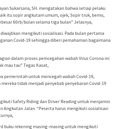
Wayan Sukarsana, SH. mengatakan bahwa setiap pelaku
baik itu sopir angkutam umum, ojek, Sopir truk, bemo,
ebesar 60rb/bulan selama tiga bulan” Jelasnya,
diwajbkan mengikuti sosialisasi. Pada bulan pertama
anganan Covid-19 sehingga diberi pemahaman bagaimana
bagian dalam proses pemcegahan wabah Virus Corona ini
ak mau tau” Tegas Kasat,
aya pemerintah untuk mencegah wabah Covid-19,
ya mereka tidak menjadi penyebab penyebaran Covid-19
gikuti Safety Riding dan Driver Reading untuk menjamin
n Angkutan Jalan. “Peserta harus mengikuti sosialisasi
turnya,
d buku rekening masing-masing untuk mengikuti