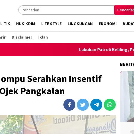
Pencaria
LITIK
HUK-KRIM
LIFE STYLE
LINGKUNGAN
EKONOMI
BUDA
rir
Disclaimer
Iklan
Lakukan Patroli Keliling, Polsek Ambalaw
BERIT
Dompu Serahkan Insentif
 Ojek Pangkalan