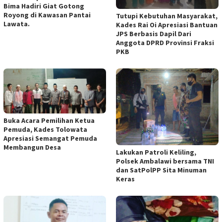
Bima Hadiri Giat Gotong
Royong di Kawasan Pantai
Tutupi Kebutuhan Masyarakat,
Lawata.
Kades Rai Oi Apresiasi Bantuan
JPS Berbasis Dapil Dari
Anggota DPRD Provinsi Fraksi
PKB
Buka Acara Pemilihan Ketua
Pemuda, Kades Tolowata
Apresiasi Semangat Pemuda
Membangun Desa
Lakukan Patroli Keliling,
Polsek Ambalawi bersama TNI
dan SatPolPP Sita Minuman
Keras