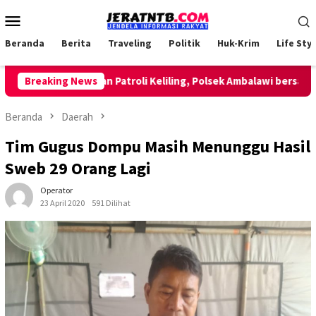
Loncat
Menu
ke
Mobile
konten
Beranda
Berita
Traveling
Politik
Huk-Krim
Life Styl
Breaking News
Lakukan Patroli Keliling, Polsek Ambalawi bersama TNI 
Beranda
Daerah
Tim Gugus Dompu Masih Menunggu Hasil
Sweb 29 Orang Lagi
Operator
23 April 2020
591 Dilihat