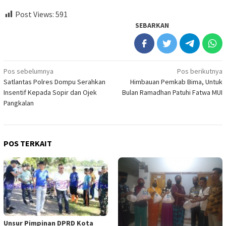
Post Views:
591
SEBARKAN
Navigasi
Pos sebelumnya
Pos berikutnya
Satlantas Polres Dompu Serahkan
Himbauan Pemkab Bima, Untuk
pos
Insentif Kepada Sopir dan Ojek
Bulan Ramadhan Patuhi Fatwa MUI
Pangkalan
POS TERKAIT
Unsur Pimpinan DPRD Kota