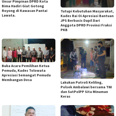
Unsur Pimpinan DPRD Kota
Bima Hadiri Giat Gotong
Royong di Kawasan Pantai
Tutupi Kebutuhan Masyarakat,
Lawata.
Kades Rai Oi Apresiasi Bantuan
JPS Berbasis Dapil Dari
Anggota DPRD Provinsi Fraksi
PKB
Buka Acara Pemilihan Ketua
Pemuda, Kades Tolowata
Apresiasi Semangat Pemuda
Membangun Desa
Lakukan Patroli Keliling,
Polsek Ambalawi bersama TNI
dan SatPolPP Sita Minuman
Keras