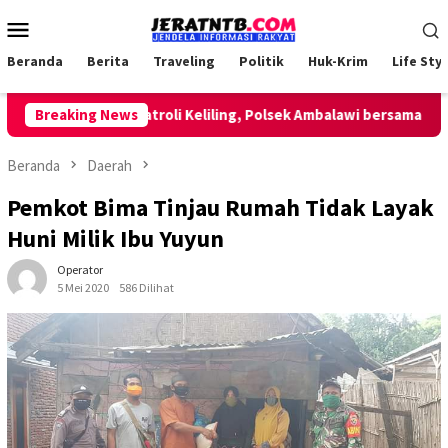
Loncat
Menu
ke
Mobile
konten
Beranda
Berita
Traveling
Politik
Huk-Krim
Life Styl
Breaking News
Lakukan Patroli Keliling, Polsek Ambalawi bersama TNI dan
Beranda
Daerah
Pemkot Bima Tinjau Rumah Tidak Layak
Huni Milik Ibu Yuyun
Operator
5 Mei 2020
586 Dilihat