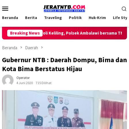
Loncat
Menu
ke
Mobile
konten
Beranda
Berita
Traveling
Politik
Huk-Krim
Life Styl
Lakukan Patroli Keliling, Polsek Ambalawi bersama TNI dan S
Breaking News
Beranda
Daerah
Gubernur NTB : Daerah Dompu, Bima dan
Kota Bima Berstatus Hijau
Operator
4 Juni 2020
715 Dilihat