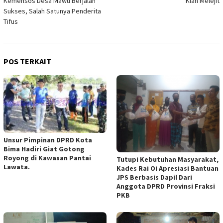
Kemensos Desa Mawu Berjalan
Kian Melejit
Sukses, Salah Satunya Penderita
Tifus
POS TERKAIT
Unsur Pimpinan DPRD Kota
Bima Hadiri Giat Gotong
Royong di Kawasan Pantai
Tutupi Kebutuhan Masyarakat,
Lawata.
Kades Rai Oi Apresiasi Bantuan
JPS Berbasis Dapil Dari
Anggota DPRD Provinsi Fraksi
PKB