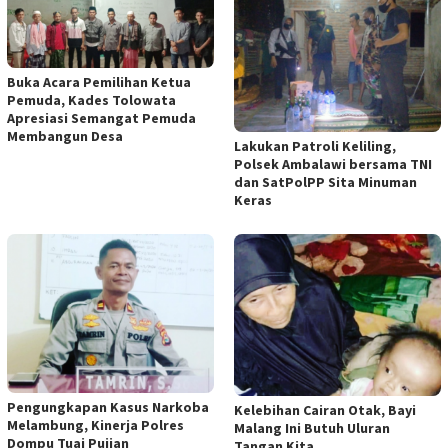
Buka Acara Pemilihan Ketua
Pemuda, Kades Tolowata
Apresiasi Semangat Pemuda
Membangun Desa
Lakukan Patroli Keliling,
Polsek Ambalawi bersama TNI
dan SatPolPP Sita Minuman
Keras
Pengungkapan Kasus Narkoba
Kelebihan Cairan Otak, Bayi
Melambung, Kinerja Polres
Malang Ini Butuh Uluran
Dompu Tuai Pujian
Tangan Kita