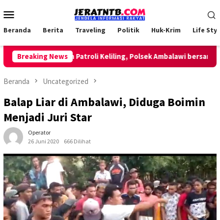
Loncat
Menu
ke
Mobile
konten
Beranda
Berita
Traveling
Politik
Huk-Krim
Life Styl
Breaking News
Lakukan Patroli Keliling, Polsek Ambalawi bersama TNI 
Beranda
Uncategorized
Balap Liar di Ambalawi, Diduga Boimin
Menjadi Juri Star
Operator
26 Juni 2020
666 Dilihat