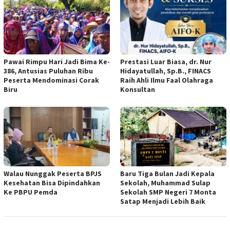
Pawai Rimpu Hari Jadi Bima Ke-
Prestasi Luar Biasa, dr. Nur
386, Antusias Puluhan Ribu
Hidayatullah, Sp.B., FINACS
Peserta Mendominasi Corak
Raih Ahli Ilmu Faal Olahraga
Biru
Konsultan
Walau Nunggak Peserta BPJS
Baru Tiga Bulan Jadi Kepala
Kesehatan Bisa Dipindahkan
Sekolah, Muhammad Sulap
Ke PBPU Pemda
Sekolah SMP Negeri 7 Monta
Satap Menjadi Lebih Baik