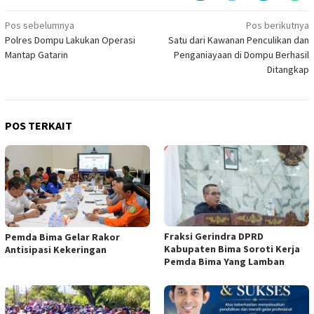
Navigasi
Pos sebelumnya
Pos berikutnya
Polres Dompu Lakukan Operasi
Satu dari Kawanan Penculikan dan
pos
Mantap Gatarin
Penganiayaan di Dompu Berhasil
Ditangkap
POS TERKAIT
Fraksi Gerindra DPRD
Pemda Bima Gelar Rakor
Kabupaten Bima Soroti Kerja
Antisipasi Kekeringan
Pemda Bima Yang Lamban