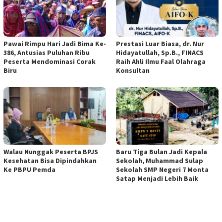
Pawai Rimpu Hari Jadi Bima Ke-
Prestasi Luar Biasa, dr. Nur
386, Antusias Puluhan Ribu
Hidayatullah, Sp.B., FINACS
Peserta Mendominasi Corak
Raih Ahli Ilmu Faal Olahraga
Biru
Konsultan
Walau Nunggak Peserta BPJS
Baru Tiga Bulan Jadi Kepala
Kesehatan Bisa Dipindahkan
Sekolah, Muhammad Sulap
Ke PBPU Pemda
Sekolah SMP Negeri 7 Monta
Satap Menjadi Lebih Baik