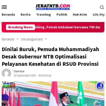
Loncat
Menu
ke
Mobile
konten
Beranda
Berita
Traveling
Politik
Huk-Krim
Life Styl
akukan Patroli Keliling, Polsek Ambalawi bersama TNI dan SatPol
Breaking News
Beranda
Uncategorized
Dinilai Buruk, Pemuda Muhammadiyah
Desak Gubernur NTB Optimalisasi
Pelayanan Kesehatan di RSUD Provinsi
Operator
13 September 2020
453 Dilihat