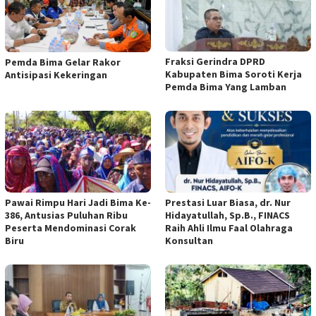
Fraksi Gerindra DPRD
Pemda Bima Gelar Rakor
Kabupaten Bima Soroti Kerja
Antisipasi Kekeringan
Pemda Bima Yang Lamban
Pawai Rimpu Hari Jadi Bima Ke-
Prestasi Luar Biasa, dr. Nur
386, Antusias Puluhan Ribu
Hidayatullah, Sp.B., FINACS
Peserta Mendominasi Corak
Raih Ahli Ilmu Faal Olahraga
Biru
Konsultan