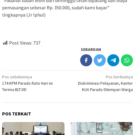
“Padahal sudah lebih dari seminggu telah dipasang dan biaya
pemasangan sebesar Rp. 350.000, sudah kami bayar”
Ungkapnya (Jr Iphul)
Post Views:
737
SEBARKAN
Navigasi
Pos sebelumnya
Pos berikutnya
174 KPM Parado Rato Hari ini
Diskriminasi Pelayanan, Kantor
pos
Terima BLT-DD
KUA Parado Dilempari Warga
POS TERKAIT