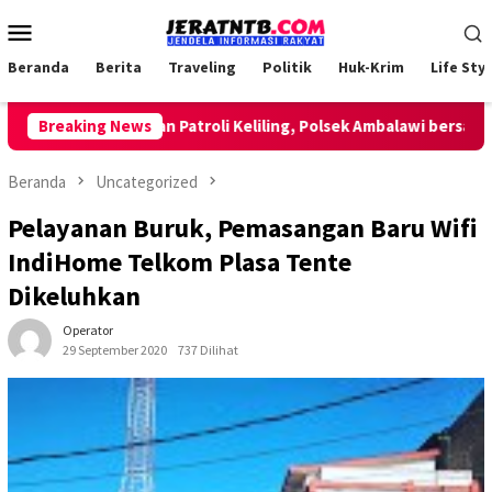
Loncat
Menu
ke
Mobile
konten
Beranda
Berita
Traveling
Politik
Huk-Krim
Life Styl
Breaking News
Lakukan Patroli Keliling, Polsek Ambalawi bersama TNI 
Beranda
Uncategorized
Pelayanan Buruk, Pemasangan Baru Wifi
IndiHome Telkom Plasa Tente
Dikeluhkan
Operator
29 September 2020
737 Dilihat