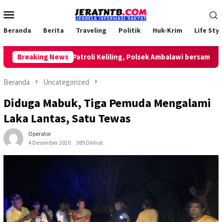
Loncat
Menu
ke
Mobile
konten
Beranda
Berita
Traveling
Politik
Huk-Krim
Life Styl
Breaking News
Lakukan Patroli Keliling, Polsek Ambalawi bersama TNI dan
Beranda
Uncategorized
Diduga Mabuk, Tiga Pemuda Mengalami
Laka Lantas, Satu Tewas
Operator
4 Desember 2020
389 Dilihat