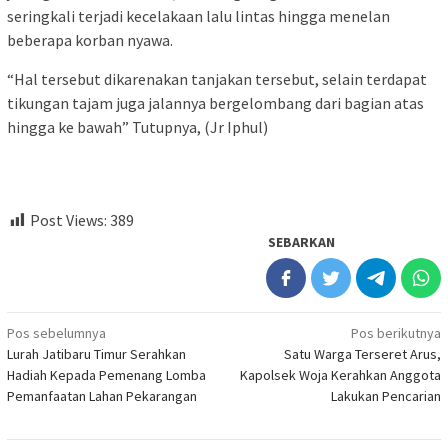
seringkali terjadi kecelakaan lalu lintas hingga menelan
beberapa korban nyawa.
“Hal tersebut dikarenakan tanjakan tersebut, selain terdapat
tikungan tajam juga jalannya bergelombang dari bagian atas
hingga ke bawah” Tutupnya, (Jr Iphul)
Post Views:
389
SEBARKAN
Navigasi
Pos sebelumnya
Pos berikutnya
Lurah Jatibaru Timur Serahkan
Satu Warga Terseret Arus,
pos
Hadiah Kepada Pemenang Lomba
Kapolsek Woja Kerahkan Anggota
Pemanfaatan Lahan Pekarangan
Lakukan Pencarian