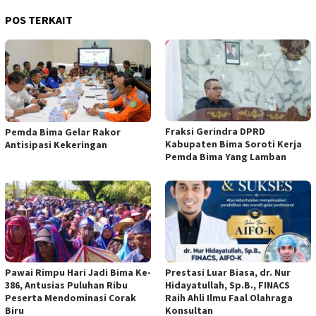
POS TERKAIT
Fraksi Gerindra DPRD
Pemda Bima Gelar Rakor
Kabupaten Bima Soroti Kerja
Antisipasi Kekeringan
Pemda Bima Yang Lamban
Pawai Rimpu Hari Jadi Bima Ke-
Prestasi Luar Biasa, dr. Nur
386, Antusias Puluhan Ribu
Hidayatullah, Sp.B., FINACS
Peserta Mendominasi Corak
Raih Ahli Ilmu Faal Olahraga
Biru
Konsultan