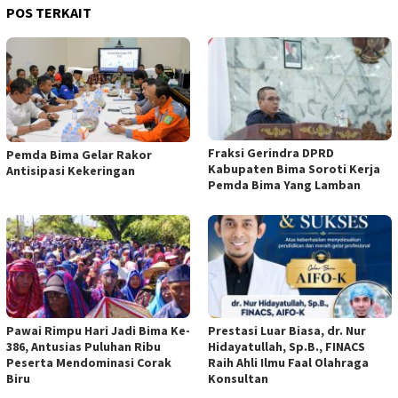
POS TERKAIT
Fraksi Gerindra DPRD
Pemda Bima Gelar Rakor
Kabupaten Bima Soroti Kerja
Antisipasi Kekeringan
Pemda Bima Yang Lamban
Pawai Rimpu Hari Jadi Bima Ke-
Prestasi Luar Biasa, dr. Nur
386, Antusias Puluhan Ribu
Hidayatullah, Sp.B., FINACS
Peserta Mendominasi Corak
Raih Ahli Ilmu Faal Olahraga
Biru
Konsultan