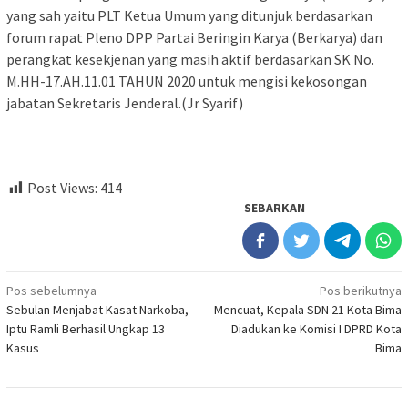
yang sah yaitu PLT Ketua Umum yang ditunjuk berdasarkan
forum rapat Pleno DPP Partai Beringin Karya (Berkarya) dan
perangkat kesekjenan yang masih aktif berdasarkan SK No.
M.HH-17.AH.11.01 TAHUN 2020 untuk mengisi kekosongan
jabatan Sekretaris Jenderal.(Jr Syarif)
Post Views:
414
SEBARKAN
Navigasi
Pos sebelumnya
Pos berikutnya
Sebulan Menjabat Kasat Narkoba,
Mencuat, Kepala SDN 21 Kota Bima
pos
Iptu Ramli Berhasil Ungkap 13
Diadukan ke Komisi I DPRD Kota
Kasus
Bima