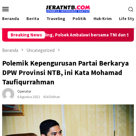
Loncat
Menu
ke
Mobile
konten
Beranda
Berita
Traveling
Politik
Huk-Krim
Life Styl
an Patroli Keliling, Polsek Ambalawi bersama TNI dan SatPolPP S
Breaking News
Beranda
Uncategorized
Polemik Kepengurusan Partai Berkarya
DPW Provinsi NTB, ini Kata Mohamad
Taufiqurrahman
Operator
6 Agustus 2021
414 Dilihat