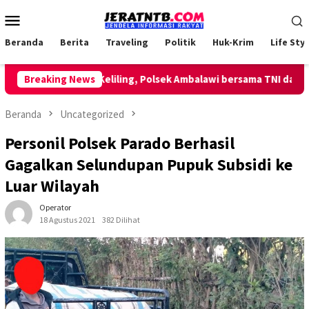
Loncat
Menu
ke
Mobile
konten
Beranda
Berita
Traveling
Politik
Huk-Krim
Life Styl
Lakukan Patroli Keliling, Polsek Ambalawi bersama TNI dan SatPo
Breaking News
Beranda
Uncategorized
Personil Polsek Parado Berhasil
Gagalkan Selundupan Pupuk Subsidi ke
Luar Wilayah
Operator
18 Agustus 2021
382 Dilihat