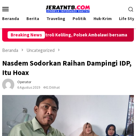
Loncat
Menu
ke
Mobile
konten
Beranda
Berita
Traveling
Politik
Huk-Krim
Life Styl
Lakukan Patroli Keliling, Polsek Ambalawi bersama TNI dan
Breaking News
Beranda
Uncategorized
Nasdem Sodorkan Raihan Dampingi IDP,
Itu Hoax
Operator
6 Agustus 2019
441 Dilihat