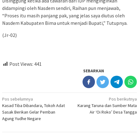
Disinggung ketika ada tawaran dari IDP menginginkan
didampingi oleh Nasdem sendiri, Raihan pun menjawab,
“Proses itu masih panjang pak, yang jelas saya diutus oleh
Nasdem Kabupaten Bima untuk menjadi Bupati,” Tutupnya.
(Jr-02)
Post Views:
441
SEBARKAN
Navigasi
Pos sebelumnya
Pos berikutnya
Kasad Tiba Dibandara, Tokoh Adat
Karang Taruna dan Sumber Mata
pos
Sasak Berikan Gelar Pemban
Air ‘Oi Roko’ Desa Tangga
Agung Yudhe Negare