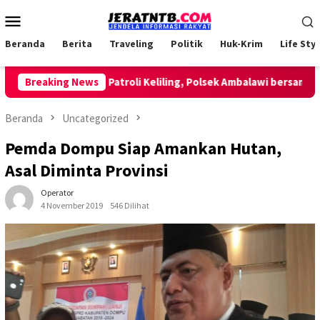
Loncat
Menu
ke
Mobile
konten
Beranda
Berita
Traveling
Politik
Huk-Krim
Life Styl
Breaking News
Lakukan Patroli Keliling, Polsek Ambalawi bersama TNI d
Beranda
Uncategorized
Pemda Dompu Siap Amankan Hutan,
Asal Diminta Provinsi
Operator
4 November 2019
546 Dilihat