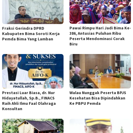
Pawai Rimpu Hari Jadi Bima Ke-
Fraksi Gerindra DPRD
386, Antusias Puluhan Ribu
Kabupaten Bima Soroti Kerja
Peserta Mendominasi Corak
Pemda Bima Yang Lamban
Biru
Prestasi Luar Biasa, dr. Nur
Walau Nunggak Peserta BPJS
Hidayatullah, Sp.B., FINACS
Kesehatan Bisa Dipindahkan
Raih Ahli Ilmu Faal Olahraga
Ke PBPU Pemda
Konsultan