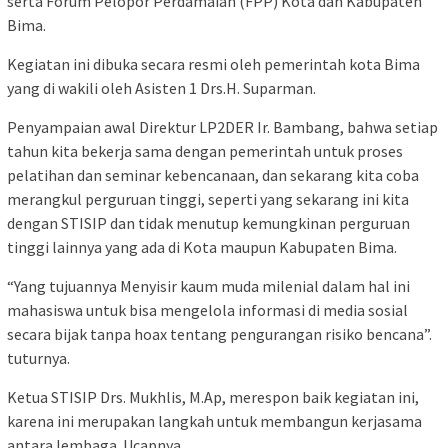
serta Forum Pelopor Perdamaian (FPP) Kota dan Kabupaten
Bima.
Kegiatan ini dibuka secara resmi oleh pemerintah kota Bima
yang di wakili oleh Asisten 1 Drs.H. Suparman.
Penyampaian awal Direktur LP2DER Ir. Bambang, bahwa setiap
tahun kita bekerja sama dengan pemerintah untuk proses
pelatihan dan seminar kebencanaan, dan sekarang kita coba
merangkul perguruan tinggi, seperti yang sekarang ini kita
dengan STISIP dan tidak menutup kemungkinan perguruan
tinggi lainnya yang ada di Kota maupun Kabupaten Bima.
“Yang tujuannya Menyisir kaum muda milenial dalam hal ini
mahasiswa untuk bisa mengelola informasi di media sosial
secara bijak tanpa hoax tentang pengurangan risiko bencana”.
tuturnya.
Ketua STISIP Drs. Mukhlis, M.Ap, merespon baik kegiatan ini,
karena ini merupakan langkah untuk membangun kerjasama
antara lembaga. Ucapnya.