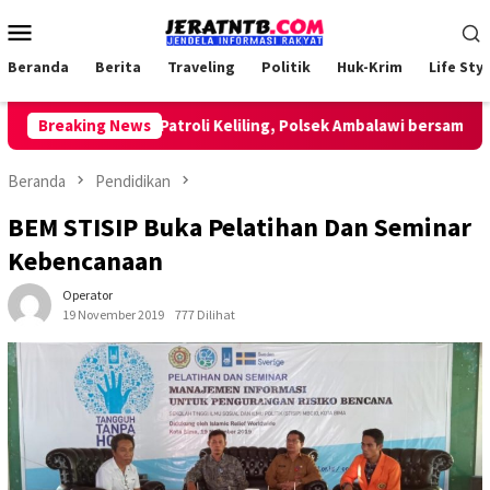
Loncat
Menu
ke
Mobile
konten
Beranda
Berita
Traveling
Politik
Huk-Krim
Life Styl
Breaking News
Lakukan Patroli Keliling, Polsek Ambalawi bersama TNI da
Beranda
Pendidikan
BEM STISIP Buka Pelatihan Dan Seminar
Kebencanaan
Operator
19 November 2019
777 Dilihat