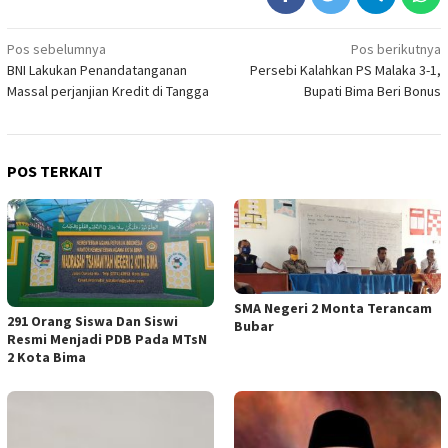
Navigasi
Pos sebelumnya
Pos berikutnya
BNI Lakukan Penandatanganan
Persebi Kalahkan PS Malaka 3-1,
pos
Massal perjanjian Kredit di Tangga
Bupati Bima Beri Bonus
POS TERKAIT
SMA Negeri 2 Monta Terancam
291 Orang Siswa Dan Siswi
Bubar
Resmi Menjadi PDB Pada MTsN
2 Kota Bima